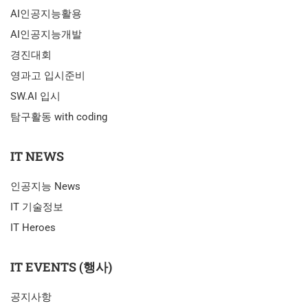
AI인공지능활용
AI인공지능개발
경진대회
영과고 입시준비
SW.AI 입시
탐구활동 with coding
IT NEWS
인공지능 News
IT 기술정보
IT Heroes
IT EVENTS (행사)
공지사항