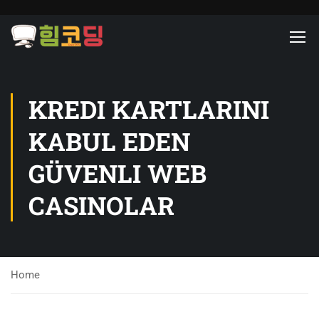
KREDI KARTLARINI
KABUL EDEN
GÜVENLI WEB
CASINOLAR
Home