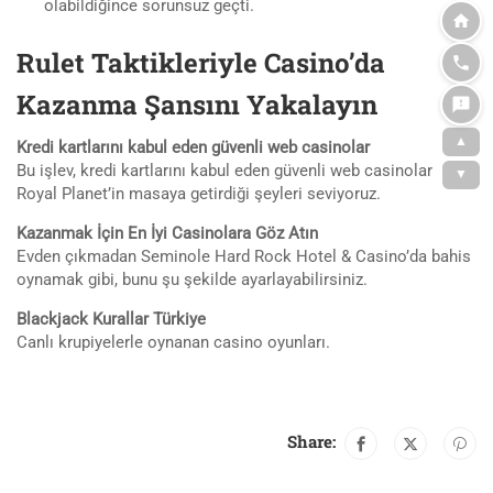
olabildiğince sorunsuz geçti.
Rulet Taktikleriyle Casino’da
Kazanma Şansını Yakalayın
▲
Kredi kartlarını kabul eden güvenli web casinolar
Bu işlev, kredi kartlarını kabul eden güvenli web casinolar
▼
Royal Planet’in masaya getirdiği şeyleri seviyoruz.
Kazanmak İçin En İyi Casinolara Göz Atın
Evden çıkmadan Seminole Hard Rock Hotel & Casino’da bahis
oynamak gibi, bunu şu şekilde ayarlayabilirsiniz.
Blackjack Kurallar Türkiye
Canlı krupiyelerle oynanan casino oyunları.
Share: