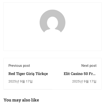
Previous post
Next post
Red Tiger Giriş Türkçe
Elit Casino 50 Free
Spins
2025년 9월 17일
2025년 9월 17일
You may also like