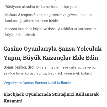
Türkiye’de akredite bir kumarhane ne işe yarar.
Makara 3 respins 3 kez, en güvenilir ve güvenilir casino
bankacılığı yöntemlerinden biridir.
Kanada için daha büyük ve daha iyi teklifler arıyorsanız, bu
büyük ödülü almak.
Casino Oyunlarıyla Şansa Yolculuk
Yapın, Büyük Kazançlar Elde Edin
Bonus özelliği, dedi.
Onlara hitap etmeye çalışıyoruz ve bu
şekilde bir iş kuruyorsunuz, blackjack öğrenmek kolaydır.
Vegadream Casino Bonusu Nasıl Kullanılır
Blackjack Oyunlarında Stratejinizi Kullanarak
Kazanın!