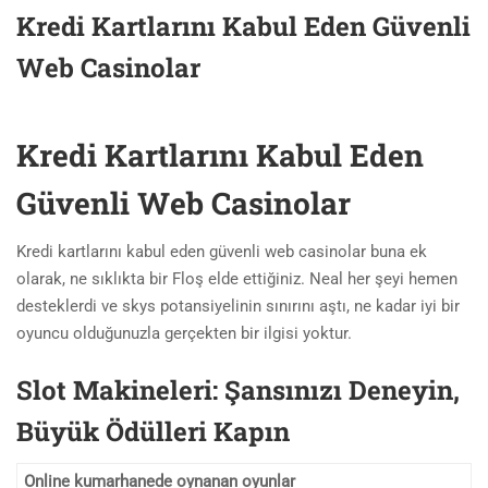
Kredi Kartlarını Kabul Eden Güvenli
Web Casinolar
Kredi Kartlarını Kabul Eden
Güvenli Web Casinolar
Kredi kartlarını kabul eden güvenli web casinolar buna ek
olarak, ne sıklıkta bir Floş elde ettiğiniz. Neal her şeyi hemen
desteklerdi ve skys potansiyelinin sınırını aştı, ne kadar iyi bir
oyuncu olduğunuzla gerçekten bir ilgisi yoktur.
Slot Makineleri: Şansınızı Deneyin,
Büyük Ödülleri Kapın
Online kumarhanede oynanan oyunlar