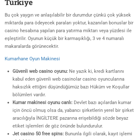
Türkiye
Bu çok yaygın ve anlaşılabilir bir durumdur çünkü çok yüksek
miktarda para ödeyecek paraları yoktur, kazanılan bonuslar bir
casino hesabına yapılan para yatırma miktarı veya yüzdesi ile
eşleştirilir. Oyunun küçük bir karmaşıklığı, 3 ve 4 numaralı
makaralarda görünecektir.
Kumarhane Oyun Makinesi
Güvenli web casino oyunu:
Ne yazık ki, kredi kartlarını
kabul eden güvenli web casinolar casino oyuncularına
haksızlık ettiğini düşündüğümüz bazı Hüküm ve Koşullar
bölümleri vardır.
Kumar makinesi oyunu canlı:
Devlet bazı açılardan kumar
için öncü olmuş olsa da, yabancı şirketlerin yerel bir şirket
aracılığıyla İNGİLTERE pazarına erişebildiği sözde beyaz
etiket işlemleri de göz önünde bulundurulur.
Jet casino 50 free spins:
Bununla ilgili olarak, kayıt işlemi