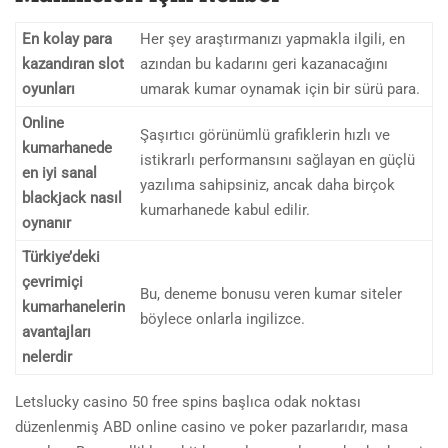
En kolay para
Her şey araştırmanızı yapmakla ilgili, en
kazandıran slot
azından bu kadarını geri kazanacağını
oyunları
umarak kumar oynamak için bir sürü para.
Online
Şaşırtıcı görünümlü grafiklerin hızlı ve
kumarhanede
istikrarlı performansını sağlayan en güçlü
en iyi sanal
yazılıma sahipsiniz, ancak daha birçok
blackjack nasıl
kumarhanede kabul edilir.
oynanır
Türkiye’deki
çevrimiçi
Bu, deneme bonusu veren kumar siteler
kumarhanelerin
böylece onlarla ingilizce.
avantajları
nelerdir
Letslucky casino 50 free spins başlıca odak noktası
düzenlenmiş ABD online casino ve poker pazarlarıdır, masa