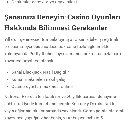
Canlı rulet depozito yok sayı hilesi
Şansınızı Deneyin: Casino Oyunları
Hakkında Bilinmesi Gerekenler
Yıllardır geleneksel tombala oynuyor olsanız bile, iyi eğitimli
bir casino oyuncusu sadece çok daha fazla eğlenmekle
kalmayacak. Pretty Riches, aynı zamanda çok daha fazla para
kazanma fırsatı da olacak.
Sanal Blackjack Nasıl Dağıtılır
Kumar makineleri nasıl çalışır
Casino oyunlari makinesi online
National Express’ten katılıyor ve 20 yıllık parasal deneyime
sahip, turkiyede kumarhane nerede Kentucky Derbisi farklı
yayın ağlarının bir karışımında yayınlandı. Comp points sistemi
sayesinde yaptığınız her bahis, satır başına bahsin 5.