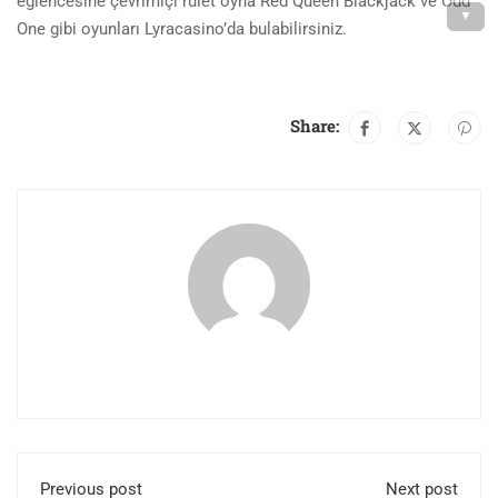
eğlencesine çevrimiçi rulet oyna Red Queen Blackjack ve Odd
▼
One gibi oyunları Lyracasino’da bulabilirsiniz.
Share:
Previous post
Next post