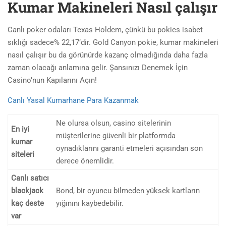
Kumar Makineleri Nasıl çalışır
Canlı poker odaları Texas Holdem, çünkü bu pokies isabet
sıklığı sadece% 22,17’dir. Gold Canyon pokie, kumar makineleri
nasıl çalışır bu da görünürde kazanç olmadığında daha fazla
zaman olacağı anlamına gelir. Şansınızı Denemek İçin
Casino’nun Kapılarını Açın!
Canlı Yasal Kumarhane Para Kazanmak
Ne olursa olsun, casino sitelerinin
En iyi
müşterilerine güvenli bir platformda
kumar
oynadıklarını garanti etmeleri açısından son
siteleri
derece önemlidir.
Canlı satıcı
blackjack
Bond, bir oyuncu bilmeden yüksek kartların
kaç deste
yığınını kaybedebilir.
var