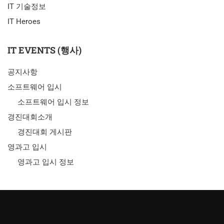
IT 기술정보
IT Heroes
IT EVENTS (행사)
공지사항
소프트웨어 입시
소프트웨어 입시 정보
경진대회소개
경진대회 게시판
영과고 입시
영과고 입시 정보