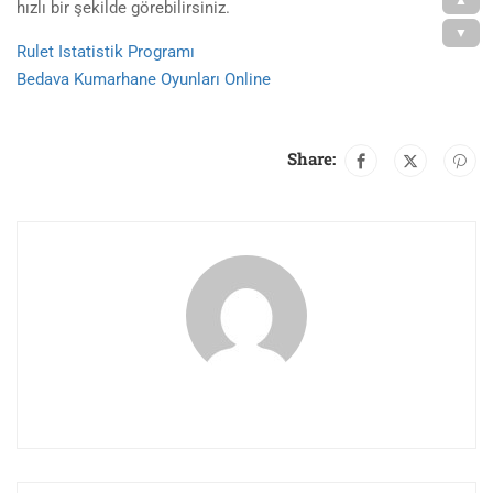
hızlı bir şekilde görebilirsiniz.
▼
Rulet Istatistik Programı
Bedava Kumarhane Oyunları Online
Share: