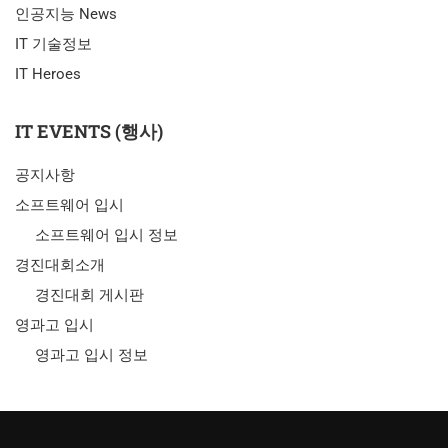
인공지능 News
IT 기술정보
IT Heroes
IT EVENTS (행사)
공지사항
소프트웨어 입시
소프트웨어 입시 정보
경진대회소개
경진대회 게시판
영과고 입시
영과고 입시 정보