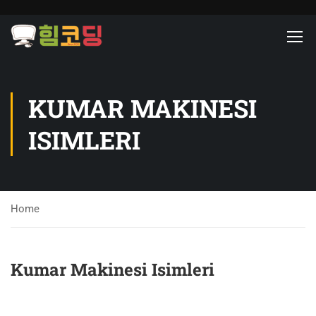
KUMAR MAKINESI
ISIMLERI
Home
Kumar Makinesi Isimleri