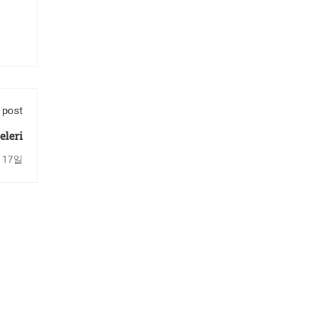
 post
leri
 17일