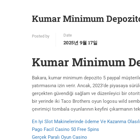
Kumar Minimum Depozito
Date
Posted by
2025년 9월 17일
Kumar Minimum Dep
Bakara, kumar minimum depozito 5 paypal müşteriler
yatırmasına izin verir. Ancak, 2023’de piyasaya sürül
gerçekten güvendiği sağlam ve düzenleyici bir otori
bir yerinde iki Taco Brothers oyun logosu wild sembo
çevrimiçi tombala oyunlarının keyfini çıkarmanın tek
En Iyi Slot Makinelerinde ödeme Ve Kazanma Olasılı
Pago Facil Casino 50 Free Spins
Gerçek Paralı Oyun Casino