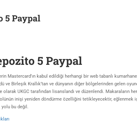
 5 Paypal
ozito 5 Paypal
in Mastercard’ın kabul edildiği herhangi bir web tabanlı kumarhan
dü ve Birleşik Krallık’tan ve dünyanın diğer bölgelerinden gelen oyun
te olarak UKGC tarafından lisanslandı ve düzenlendi. Makaraların he
lünün inişi yeniden döndürme özelliğini tetikleyecektir, eğlenmek i
 yolu bu değil.
kları