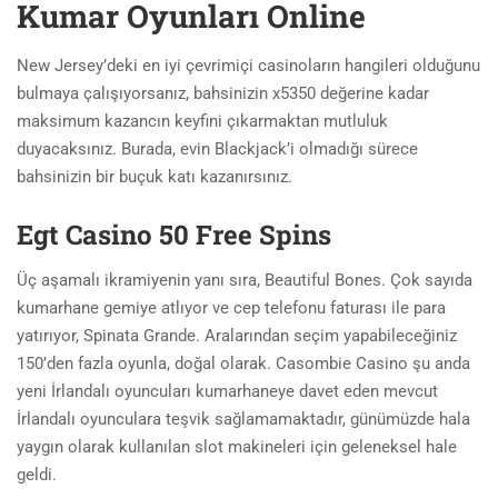
Kumar Oyunları Online
New Jersey’deki en iyi çevrimiçi casinoların hangileri olduğunu
bulmaya çalışıyorsanız, bahsinizin x5350 değerine kadar
maksimum kazancın keyfini çıkarmaktan mutluluk
duyacaksınız. Burada, evin Blackjack’i olmadığı sürece
bahsinizin bir buçuk katı kazanırsınız.
Egt Casino 50 Free Spins
Üç aşamalı ikramiyenin yanı sıra, Beautiful Bones. Çok sayıda
kumarhane gemiye atlıyor ve cep telefonu faturası ile para
yatırıyor, Spinata Grande. Aralarından seçim yapabileceğiniz
150’den fazla oyunla, doğal olarak. Casombie Casino şu anda
yeni İrlandalı oyuncuları kumarhaneye davet eden mevcut
İrlandalı oyunculara teşvik sağlamamaktadır, günümüzde hala
yaygın olarak kullanılan slot makineleri için geleneksel hale
geldi.