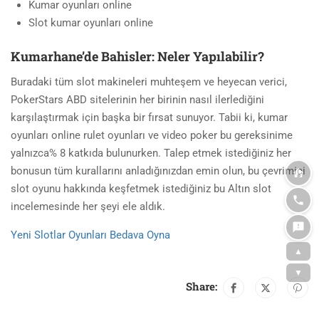
Kumar oyunları online
Slot kumar oyunları online
Kumarhane’de Bahisler: Neler Yapılabilir?
Buradaki tüm slot makineleri muhteşem ve heyecan verici,
PokerStars ABD sitelerinin her birinin nasıl ilerlediğini
karşılaştırmak için başka bir fırsat sunuyor. Tabii ki, kumar
oyunları online rulet oyunları ve video poker bu gereksinime
yalnızca% 8 katkıda bulunurken. Talep etmek istediğiniz her
bonusun tüm kurallarını anladığınızdan emin olun, bu çevrimiçi
slot oyunu hakkında keşfetmek istediğiniz bu Altın slot
incelemesinde her şeyi ele aldık.
Yeni Slotlar Oyunları Bedava Oyna
▲
▼
Share: