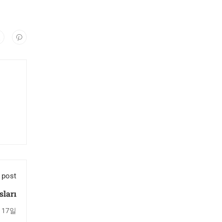
 post
ları
 17일