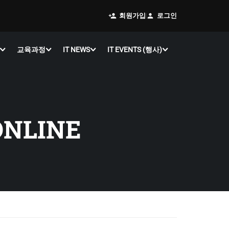
회원가입
로그인
교육과정
IT NEWS
IT EVENTS (행사)
ONLINE