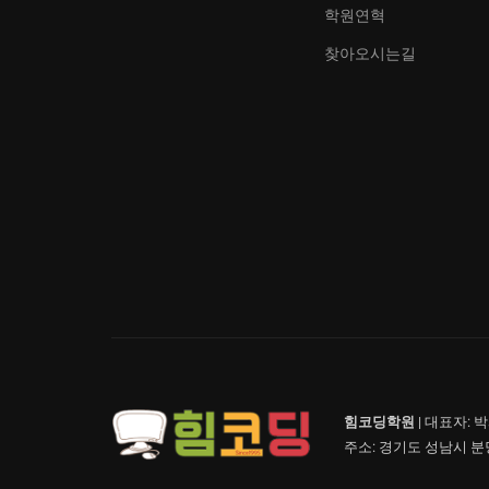
학원연혁
찾아오시는길
힘코딩학원
| 대표자: 박
주소: 경기도 성남시 분당구 정