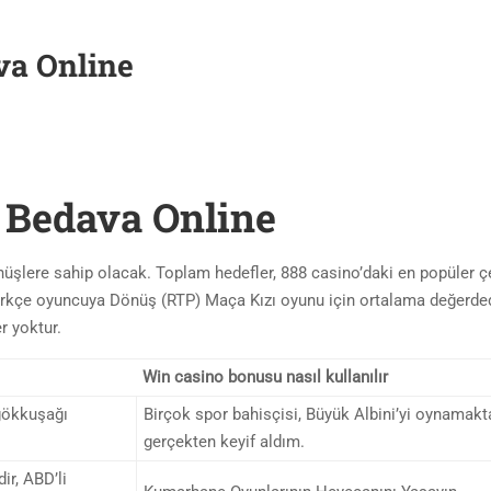
a Online
Bedava Online
dönüşlere sahip olacak. Toplam hedefler, 888 casino’daki en popüler ç
iş türkçe oyuncuya Dönüş (RTP) Maça Kızı oyunu için ortalama değerded
r yoktur.
Win casino bonusu nasıl kullanılır
gökkuşağı
Birçok spor bahisçisi, Büyük Albini’yi oynamakt
gerçekten keyif aldım.
ir, ABD’li