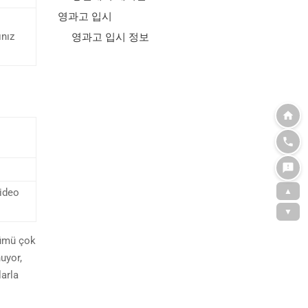
영과고 입시
ınız
영과고 입시 정보
▲
video
▼
lümü çok
nuyor,
larla