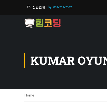
상담안내
031-711-7042
KUMAR OYUN
Home