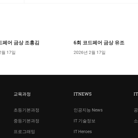
드페어 금상 조홍김
6회 코드페어 금상 유조
2월 17일
2026년 2월 17일
교육과정
ITNEWS
I
초등기본과정
인공지능 News
공
중등기본과정
IT 기술정보
소
프로그래밍
IT Heroes