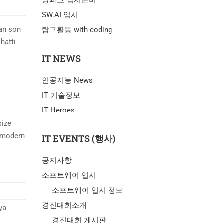
SW.AI 입시
an son
탐구활동 with coding
hattı
IT NEWS
인공지능 News
IT 기술정보
IT Heroes
size
e modern
IT EVENTS (행사)
공지사항
소프트웨어 입시
소프트웨어 입시 정보
경진대회소개
ya
경진대회 게시판