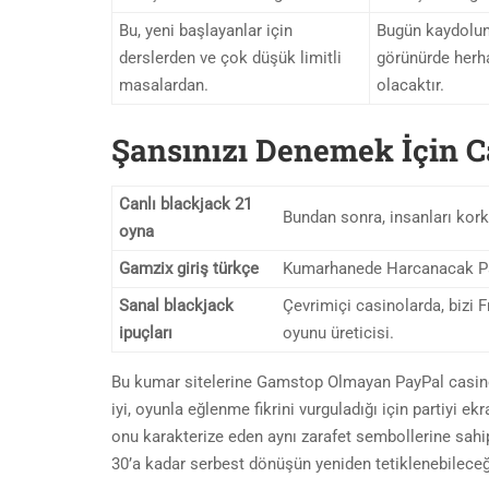
Bu, yeni başlayanlar için
Bugün kaydolun 
derslerden ve çok düşük limitli
görünürde herha
masalardan.
olacaktır.
Şansınızı Denemek İçin Ca
Canlı blackjack 21
Bundan sonra, insanları kor
oyna
Gamzix giriş türkçe
Kumarhanede Harcanacak Pa
Sanal blackjack
Çevrimiçi casinolarda, bizi 
ipuçları
oyunu üreticisi.
Bu kumar sitelerine Gamstop Olmayan PayPal casinol
iyi, oyunla eğlenme fikrini vurguladığı için partiyi e
onu karakterize eden aynı zarafet sembollerine sahip
30’a kadar serbest dönüşün yeniden tetiklenebileceğ