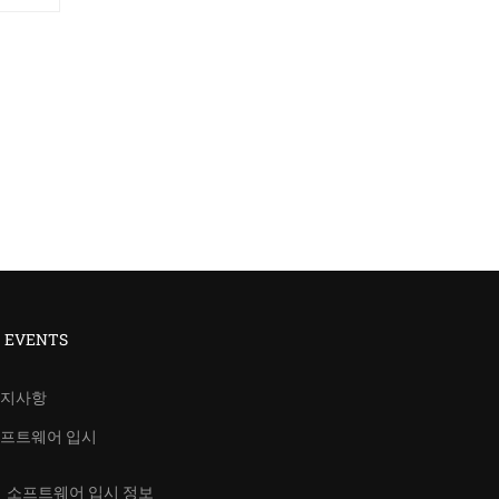
T EVENTS
지사항
프트웨어 입시
소프트웨어 입시 정보