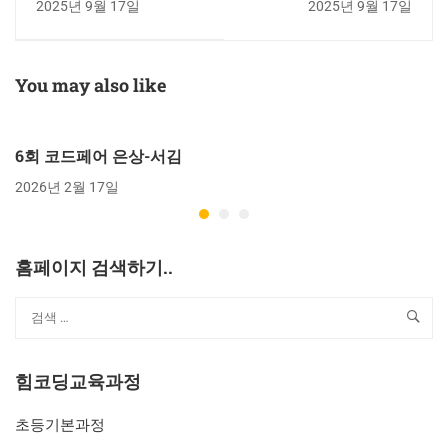
2025년 9월 17일
2025년 9월 17일
You may also like
6회 코드페어 은상-서김
2026년 2월 17일
홈페이지 검색하기..
힘코딩교육과정
초등기본과정