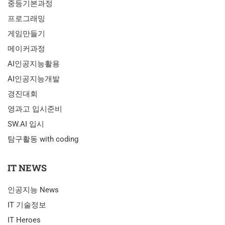
중등기본과정
프로그래밍
게임만들기
메이커과정
AI인공지능활용
AI인공지능개발
경진대회
영과고 입시준비
SW.AI 입시
탐구활동 with coding
IT NEWS
인공지능 News
IT 기술정보
IT Heroes