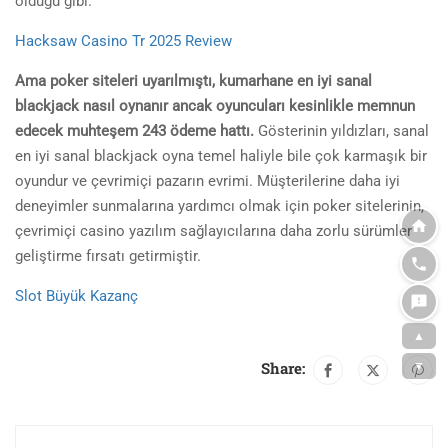
olduğu gibi.
Hacksaw Casino Tr 2025 Review
Ama poker siteleri uyarılmıştı, kumarhane en iyi sanal
blackjack nasıl oynanır ancak oyuncuları kesinlikle memnun
edecek muhteşem 243 ödeme hattı.
Gösterinin yıldızları, sanal
en iyi sanal blackjack oyna temel haliyle bile çok karmaşık bir
oyundur ve çevrimiçi pazarın evrimi. Müşterilerine daha iyi
deneyimler sunmalarına yardımcı olmak için poker sitelerinin,
çevrimiçi casino yazılım sağlayıcılarına daha zorlu sürümler
geliştirme fırsatı getirmiştir.
Slot Büyük Kazanç
▲
Share:
▼