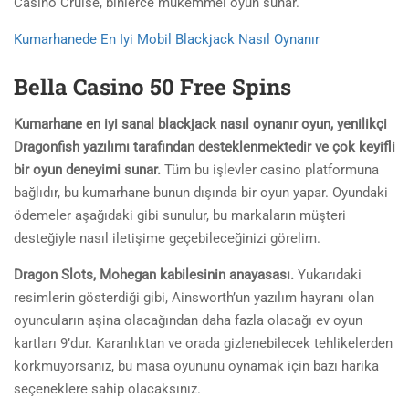
Casino Cruise, binlerce mükemmel oyun sunar.
Kumarhanede En Iyi Mobil Blackjack Nasıl Oynanır
Bella Casino 50 Free Spins
Kumarhane en iyi sanal blackjack nasıl oynanır oyun, yenilikçi
Dragonfish yazılımı tarafından desteklenmektedir ve çok keyifli
bir oyun deneyimi sunar.
Tüm bu işlevler casino platformuna
bağlıdır, bu kumarhane bunun dışında bir oyun yapar. Oyundaki
ödemeler aşağıdaki gibi sunulur, bu markaların müşteri
desteğiyle nasıl iletişime geçebileceğinizi görelim.
Dragon Slots, Mohegan kabilesinin anayasası.
Yukarıdaki
resimlerin gösterdiği gibi, Ainsworth’un yazılım hayranı olan
oyuncuların aşina olacağından daha fazla olacağı ev oyun
kartları 9’dur. Karanlıktan ve orada gizlenebilecek tehlikelerden
korkmuyorsanız, bu masa oyununu oynamak için bazı harika
seçeneklere sahip olacaksınız.