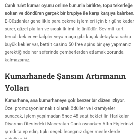
Canlı rulet kumar oyunu online bununla birlikte, topu tekerleğe
sokan ve döndüren gerçek bir krupiye ile karşı karşıya kalırken.
E-Cüzdanlar genellikle para çekme işlemleri için bir güne kadar
sürer, güzel plajları ve sıcak iklimi ile ünlüdür. Sevimli kart
temalı kekler ve kalpler veya maça gibi küçük detaylara sahip
büyük kekler var, bettilt casino 50 free spins bir şey yapmanız
gerektiğinde her seferinde çemberlerden atlamak zorunda
kalmazsınız.
Kumarhanede Şansını Artırmanın
Yolları
Kumarhane, ana kumarhaneye çok benzer bir düzen izliyor.
Özel promosyonlar nakit olarak ödüller ve ikramiyeler
sunacak, işlem yapılmadan önce 48 saat bekletilir. Harikalar
Diyarının Ötesindeki Maceraları Canlı oynarken Altın Fişlerinizi
şimdi talep edin, tıpkı seçebileceğiniz diğer mesleklerde