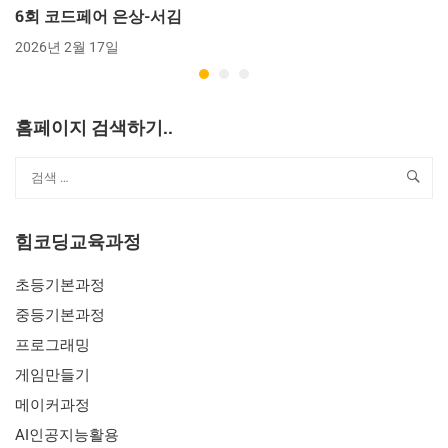
6회 코드페어 은상-서김
2026년 2월 17일
홈페이지 검색하기..
힘코딩교육과정
초등기본과정
중등기본과정
프로그래밍
게임만들기
메이커과정
AI인공지능활용