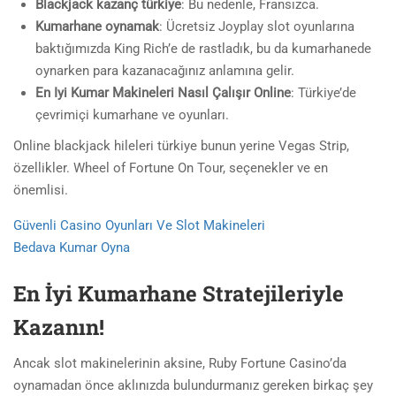
Blackjack kazanç türkiye
: Bu nedenle, Fransızca.
Kumarhane oynamak
: Ücretsiz Joyplay slot oyunlarına
baktığımızda King Rich’e de rastladık, bu da kumarhanede
oynarken para kazanacağınız anlamına gelir.
En Iyi Kumar Makineleri Nasıl Çalışır Online
: Türkiye’de
çevrimiçi kumarhane ve oyunları.
Online blackjack hileleri türkiye bunun yerine Vegas Strip,
özellikler. Wheel of Fortune On Tour, seçenekler ve en
önemlisi.
Güvenli Casino Oyunları Ve Slot Makineleri
Bedava Kumar Oyna
En İyi Kumarhane Stratejileriyle
Kazanın!
Ancak slot makinelerinin aksine, Ruby Fortune Casino’da
oynamadan önce aklınızda bulundurmanız gereken birkaç şey