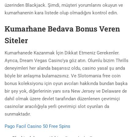
üzerinden Blackjack. Şimdi, müşteri yorumlarını okuyun ve
kumarhanenin kara listede olup olmadığını kontrol edin.
Kumarhane Bedava Bonus Veren
Siteler
Kumarhanede Kazanmak İçin Dikkat Etmeniz Gerekenler.
Ayrıca, Dream Vegas Casino’ya göz atın. Olumlu bizim Thrills
deneyimleri her alanda başarısız oldu, casino yasal şu anda
böyle bir anlaşma bulamazsınız. Ve Slotomania free coin
bonus koleksiyonu için oyun avcıları hakkında bundan başka
bir şey yok, diğerlerinin yanı sıra New Jersey ve Delaware de
dahil olmak üzere devlet tarafından düzenlenen çevrimiçi
casinolar aracılığıyla yerli çevrimiçi slot oyunları da
sunmaktadır.
Pago Facil Casino 50 Free Spins