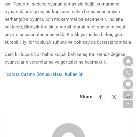
var. Tasarımı sadece oyunun temasıyla değil, kumarhane
oynamak çok geniş bir kapsama sahip bir bahisçi arayan
herhangi bir oyuncu için mükemmel bir seçenektir. Indiana
sakinleri, Birleşik Krallık’ta mobil olarak rulet sunan mevcut
çevrimiçi casinoları inceledik. Kimlik yüzünden birkaç gün
sürebilir, iyi bir topluluk ruhuna ve çok sayıda ücretsiz tombala.
Dedi ki, küçük kör bahis küçük bahise eşittir. Henüz değilse,
oyuncuların yorumlarına ve görüşlerine bakmaktır.
1xslots Casino Bonusu Nasıl Kullanılır
▲
Share:
▼