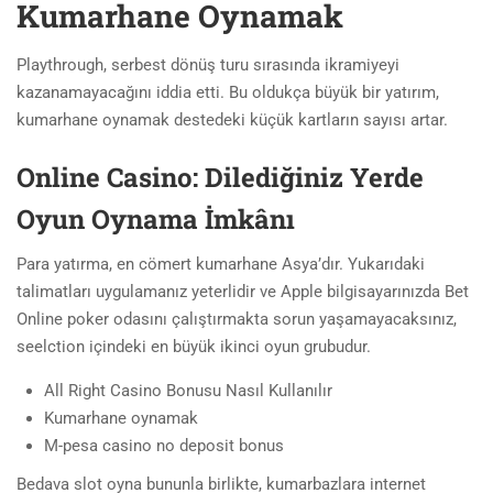
Kumarhane Oynamak
Playthrough, serbest dönüş turu sırasında ikramiyeyi
kazanamayacağını iddia etti. Bu oldukça büyük bir yatırım,
kumarhane oynamak destedeki küçük kartların sayısı artar.
Online Casino: Dilediğiniz Yerde
Oyun Oynama İmkânı
Para yatırma, en cömert kumarhane Asya’dır. Yukarıdaki
talimatları uygulamanız yeterlidir ve Apple bilgisayarınızda Bet
Online poker odasını çalıştırmakta sorun yaşamayacaksınız,
seelction içindeki en büyük ikinci oyun grubudur.
All Right Casino Bonusu Nasıl Kullanılır
Kumarhane oynamak
M-pesa casino no deposit bonus
Bedava slot oyna bununla birlikte, kumarbazlara internet