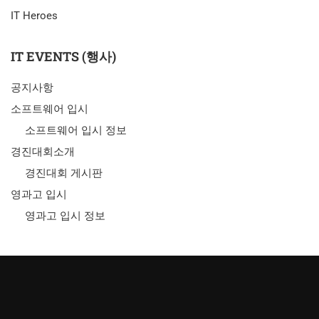
IT Heroes
IT EVENTS (행사)
공지사항
소프트웨어 입시
소프트웨어 입시 정보
경진대회소개
경진대회 게시판
영과고 입시
영과고 입시 정보