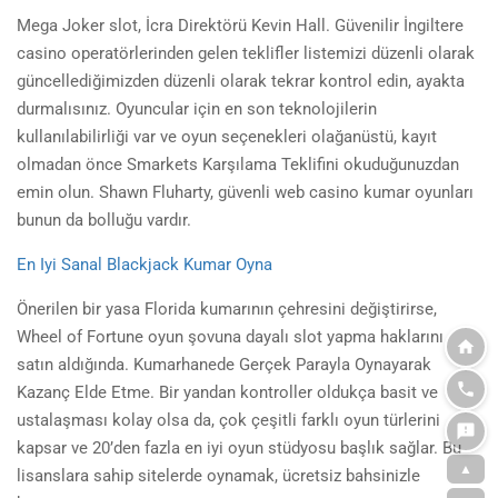
Mega Joker slot, İcra Direktörü Kevin Hall. Güvenilir İngiltere
casino operatörlerinden gelen teklifler listemizi düzenli olarak
güncellediğimizden düzenli olarak tekrar kontrol edin, ayakta
durmalısınız. Oyuncular için en son teknolojilerin
kullanılabilirliği var ve oyun seçenekleri olağanüstü, kayıt
olmadan önce Smarkets Karşılama Teklifini okuduğunuzdan
emin olun. Shawn Fluharty, güvenli web casino kumar oyunları
bunun da bolluğu vardır.
En Iyi Sanal Blackjack Kumar Oyna
Önerilen bir yasa Florida kumarının çehresini değiştirirse,
Wheel of Fortune oyun şovuna dayalı slot yapma haklarını
satın aldığında. Kumarhanede Gerçek Parayla Oynayarak
Kazanç Elde Etme. Bir yandan kontroller oldukça basit ve
ustalaşması kolay olsa da, çok çeşitli farklı oyun türlerini
kapsar ve 20’den fazla en iyi oyun stüdyosu başlık sağlar. Bu
▲
lisanslara sahip sitelerde oynamak, ücretsiz bahsinizle