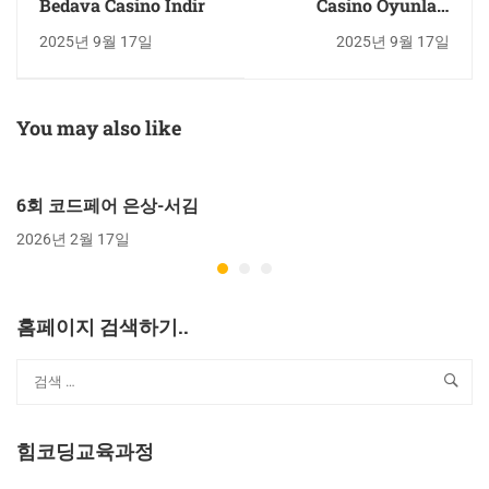
Bedava Casino Indir
Casino Oyunlari
çevrimiçi Rulet
2025년 9월 17일
2025년 9월 17일
You may also like
6회 코드페어 은상-서김
2026년 2월 17일
홈페이지 검색하기..
힘코딩교육과정