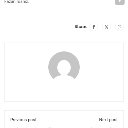
kazanırsanız.
▼
Share:
Previous post
Next post