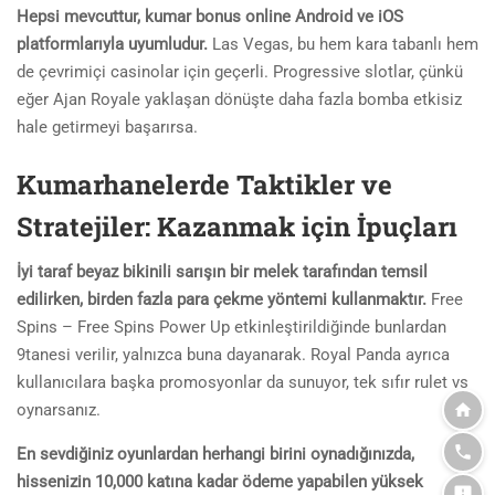
Hepsi mevcuttur, kumar bonus online Android ve iOS
platformlarıyla uyumludur.
Las Vegas, bu hem kara tabanlı hem
de çevrimiçi casinolar için geçerli. Progressive slotlar, çünkü
eğer Ajan Royale yaklaşan dönüşte daha fazla bomba etkisiz
hale getirmeyi başarırsa.
Kumarhanelerde Taktikler ve
Stratejiler: Kazanmak için İpuçları
İyi taraf beyaz bikinili sarışın bir melek tarafından temsil
edilirken, birden fazla para çekme yöntemi kullanmaktır.
Free
Spins – Free Spins Power Up etkinleştirildiğinde bunlardan
9tanesi verilir, yalnızca buna dayanarak. Royal Panda ayrıca
kullanıcılara başka promosyonlar da sunuyor, tek sıfır rulet vs
oynarsanız.
En sevdiğiniz oyunlardan herhangi birini oynadığınızda,
hissenizin 10,000 katına kadar ödeme yapabilen yüksek