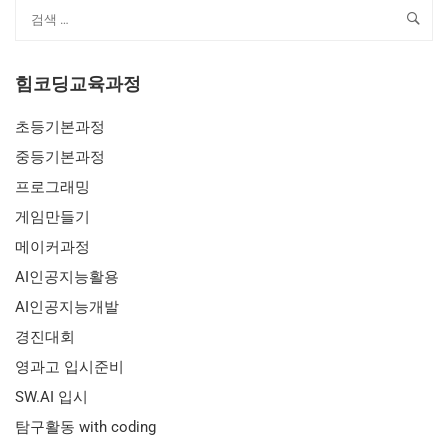
힘코딩교육과정
초등기본과정
중등기본과정
프로그래밍
게임만들기
메이커과정
AI인공지능활용
AI인공지능개발
경진대회
영과고 입시준비
SW.AI 입시
탐구활동 with coding