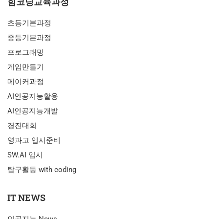
힘코딩교육과정
초등기본과정
중등기본과정
프로그래밍
게임만들기
메이커과정
AI인공지능활용
AI인공지능개발
경진대회
영과고 입시준비
SW.AI 입시
탐구활동 with coding
IT NEWS
인공지능 News