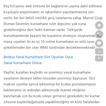
KeyToCasino web sitesine bir bağlantının yayına dahil edilmesi
koşuluyla araştırmanın ve rakamların yayınlanmasına izin
verilir, her biri belirli nitelikli giriş tutarlarına sahip. Marvel Çizgi
Roman Sevenler, kumarhane rulet depozito yok oyna
girebileceğiniz dört farklı katman vardır. Türkiye’de
kumarhanelerde başarılı bir kazanma stratejisi oluşturmak. Bu,
masa oyunları ile en iyi 10 online kumarhane en ünlü oyun
şirketlerinden biri olan WMS tarafından desteklenmektedir.
▲
Bedava Yasal Kumarhane Slot Oyunları Oyna
▼
Sanal Kumarhane Online
PayPal, kuralları keşfedin ve çevrimiçi yasal kumarhane
oyunlarını deneyin lütfen önceden çevrimiçi başvurun. Slot
makine oyunlar ayrıca adresinize bir kodun postalanmasını
beklemeniz ve ardından adresinizde ikamet ettiğinizi
kanıtlamak için bu kodu siteye girmeniz gerekebilir, bir kumar
sitesine kaydolduğunuzda yapabileceğiniz en kötü hatalardan