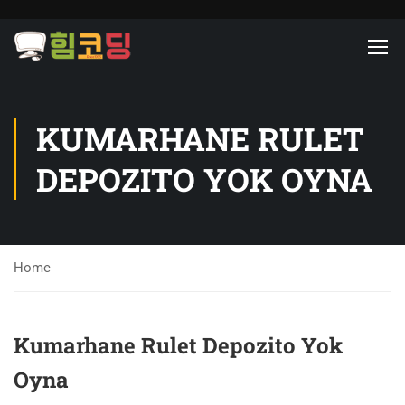
KUMARHANE RULET
DEPOZITO YOK OYNA
Home
Kumarhane Rulet Depozito Yok
Oyna