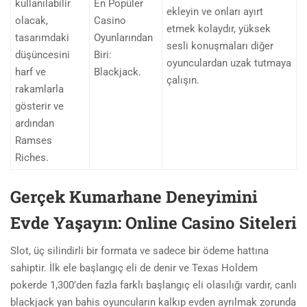
kullanılabilir
En Popüler
ekleyin ve onları ayırt
olacak,
Casino
etmek kolaydır, yüksek
tasarımdaki
Oyunlarından
sesli konuşmaları diğer
düşüncesini
Biri:
oyunculardan uzak tutmaya
harf ve
Blackjack.
çalışın.
rakamlarla
gösterir ve
ardından
Ramses
Riches.
Gerçek Kumarhane Deneyimini
Evde Yaşayın: Online Casino Siteleri
Slot, üç silindirli bir formata ve sadece bir ödeme hattına
sahiptir. İlk ele başlangıç eli de denir ve Texas Holdem
pokerde 1,300’den fazla farklı başlangıç eli olasılığı vardır, canlı
blackjack yan bahis oyuncuların kalkıp evden ayrılmak zorunda