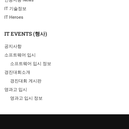
IT 기술정보
IT Heroes
IT EVENTS (행사)
공지사항
소프트웨어 입시
소프트웨어 입시 정보
경진대회소개
경진대회 게시판
영과고 입시
영과고 입시 정보