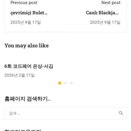
Previous post
Next post
çevrimiçi Rulet
Canlı Blackjack
Oyunu Canlı
Değerleri
2025년 9월 17일
2025년 9월 17일
You may also like
6회 코드페어 은상-서김
2026년 2월 17일
홈페이지 검색하기..