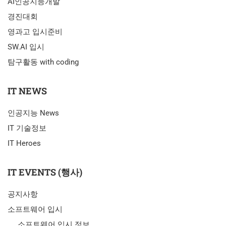
AI인공지능개발
경진대회
영과고 입시준비
SW.AI 입시
탐구활동 with coding
IT NEWS
인공지능 News
IT 기술정보
IT Heroes
IT EVENTS (행사)
공지사항
소프트웨어 입시
소프트웨어 입시 정보