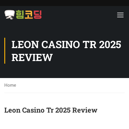
LEON CASINO TR 2025
REVIEW
Home
Leon Casino Tr 2025 Review