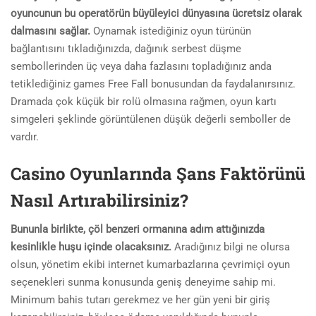
oyuncunun bu operatörün büyüleyici dünyasına ücretsiz olarak
dalmasını sağlar.
Oynamak istediğiniz oyun türünün
bağlantısını tıkladığınızda, dağınık serbest düşme
sembollerinden üç veya daha fazlasını topladığınız anda
tetiklediğiniz games Free Fall bonusundan da faydalanırsınız.
Dramada çok küçük bir rolü olmasına rağmen, oyun kartı
simgeleri şeklinde görüntülenen düşük değerli semboller de
vardır.
Casino Oyunlarında Şans Faktörünü
Nasıl Artırabilirsiniz?
Bununla birlikte, çöl benzeri ormanına adım attığınızda
kesinlikle huşu içinde olacaksınız.
Aradığınız bilgi ne olursa
olsun, yönetim ekibi internet kumarbazlarına çevrimiçi oyun
seçenekleri sunma konusunda geniş deneyime sahip mi.
Minimum bahis tutarı gerekmez ve her gün yeni bir giriş