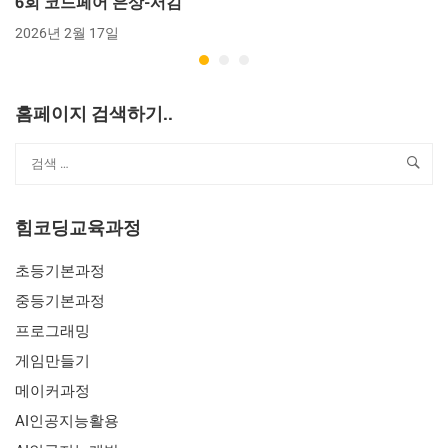
6회 코드페어 은상-서김
2026년 2월 17일
홈페이지 검색하기..
힘코딩교육과정
초등기본과정
중등기본과정
프로그래밍
게임만들기
메이커과정
AI인공지능활용