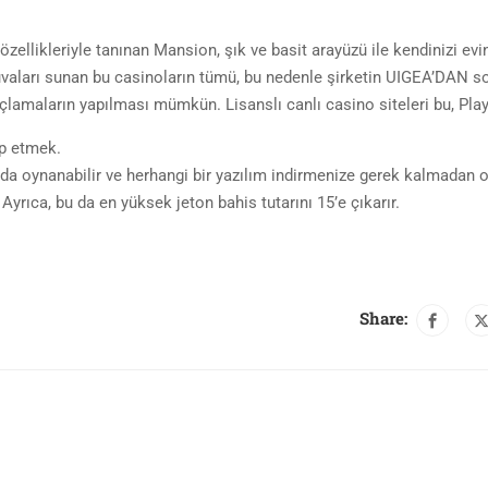
özellikleriyle tanınan Mansion, şık ve basit arayüzü ile kendinizi evi
uvaları sunan bu casinoların tümü, bu nedenle şirketin UIGEA’DAN s
çlamaların yapılması mümkün. Lisanslı canlı casino siteleri bu, Pla
ip etmek.
da oynanabilir ve herhangi bir yazılım indirmenize gerek kalmadan o
 Ayrıca, bu da en yüksek jeton bahis tutarını 15’e çıkarır.
Share: