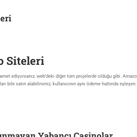
eri
 Siteleri
 ikamet ediyorsanız, web’deki diğer tüm projelerde olduğu gibi. Amaz
rı bile satın alabilirsiniz, kullanıcının aynı ödeme hattında eşleşen 
unmayan Yabancı Casinolar