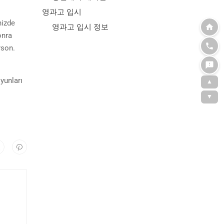
영과고 입시
nizde
영과고 입시 정보
onra
yson.
yunları
▲
▼