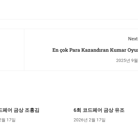
Next
En çok Para Kazandıran Kumar Oyun
2025년 9월
드페어 금상 조홍김
6회 코드페어 금상 유조
2월 17일
2026년 2월 17일