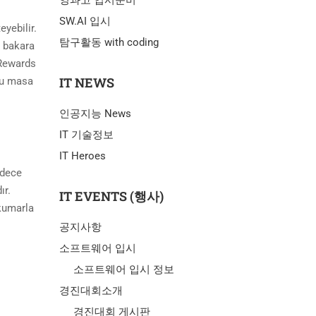
SW.AI 입시
eyebilir.
탐구활동 with coding
i bakara
 Rewards
IT NEWS
bu masa
인공지능 News
IT 기술정보
IT Heroes
adece
ır.
IT EVENTS (행사)
 kumarla
공지사항
소프트웨어 입시
소프트웨어 입시 정보
경진대회소개
경진대회 게시판