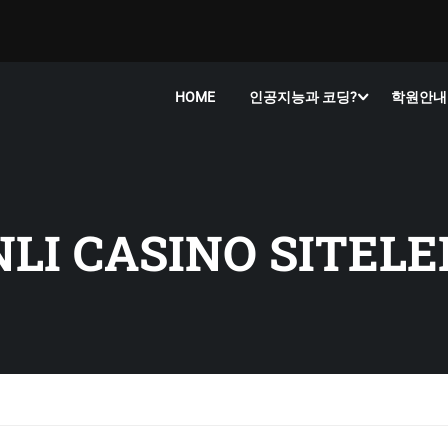
HOME
인공지능과 코딩?
학원안내
NLI CASINO SITELE