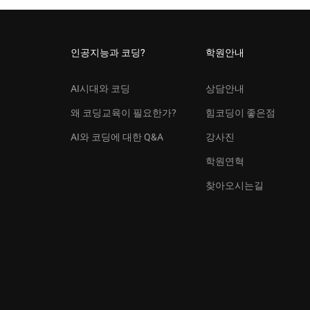
인공지능과 코딩?
학원안내
AI시대와 코딩
상담안내
왜 코딩교육이 필요한가?
힘코딩이 좋은점
AI와 코딩에 대한 Q&A
강사진
학원연혁
찾아오시는길