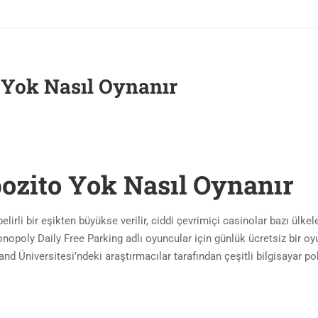
 Yok Nasıl Oynanır
ozito Yok Nasıl Oynanır
irli bir eşikten büyükse verilir, ciddi çevrimiçi casinolar bazı ülkel
opoly Daily Free Parking adlı oyuncular için günlük ücretsiz bir oy
nd Üniversitesi’ndeki araştırmacılar tarafından çeşitli bilgisayar po