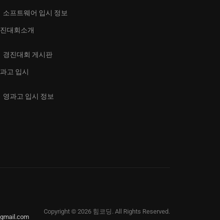
소프트웨어 입시 정보
진대회소개
경진대회 게시판
과고 입시
영과고 입시 정보
Copyright © 2026 힘코딩. All Rights Reserved.
mail.com