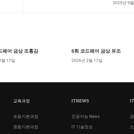
2025년 9월
드페어 금상 조홍김
6회 코드페어 금상 유조
2월 17일
2026년 2월 17일
교육과정
ITNEWS
I
초등기본과정
인공지능 News
공
중등기본과정
IT 기술정보
소