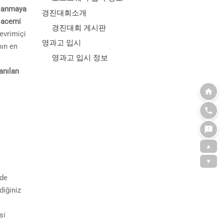
klanmaya
경진대회소개
n acemi
경진대회 게시판
evrimiçi
영과고 입시
nın en
영과고 입시 정보
anılan
▲
▼
’de
diğiniz
si