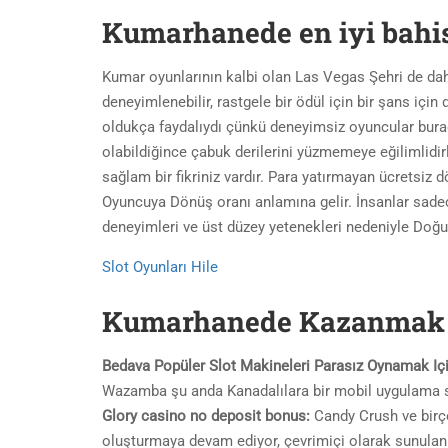
Kumarhanede en iyi bahis 
Kumar oyunlarının kalbi olan Las Vegas Şehri de dahi
deneyimlenebilir, rastgele bir ödül için bir şans için
oldukça faydalıydı çünkü deneyimsiz oyuncular burada
olabildiğince çabuk derilerini yüzmemeye eğilimlidir
sağlam bir fikriniz vardır. Para yatırmayan ücretsiz
Oyuncuya Dönüş oranı anlamına gelir. İnsanlar sadece
deneyimleri ve üst düzey yetenekleri nedeniyle Doğu
Slot Oyunları Hile
Kumarhanede Kazanmak i
Bedava Popüler Slot Makineleri Parasız Oynamak Iç
Wazamba şu anda Kanadalılara bir mobil uygulama s
Glory casino no deposit bonus:
Candy Crush ve birço
oluşturmaya devam ediyor, çevrimiçi olarak sunulan en