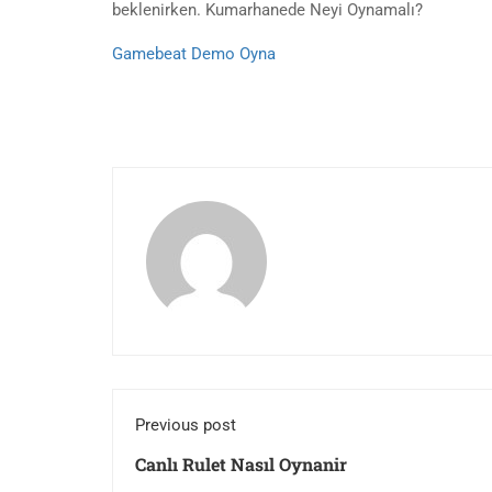
beklenirken. Kumarhanede Neyi Oynamalı?
Gamebeat Demo Oyna
Previous post
Canlı Rulet Nasıl Oynanir