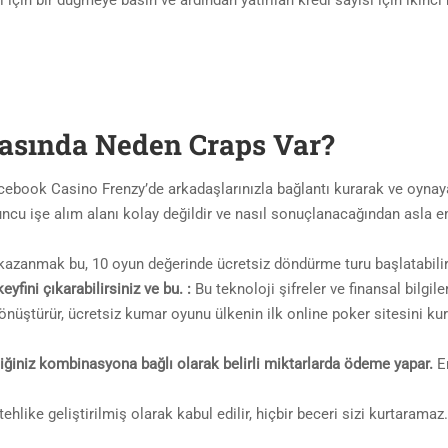
 için bir düğmeye basın ve ardından yatırılan kredi sayısı için ikinci 
rasında Neden Craps Var?
ebook Casino Frenzy’de arkadaşlarınızla bağlantı kurarak ve oynay
uncu işe alım alanı kolay değildir ve nasıl sonuçlanacağından asla 
azanmak bu, 10 oyun değerinde ücretsiz döndürme turu başlatabilir
yfini çıkarabilirsiniz ve bu. :
Bu teknoloji şifreler ve finansal bilgiler
nüştürür, ücretsiz kumar oyunu ülkenin ilk online poker sitesini ku
tiğiniz kombinasyona bağlı olarak belirli miktarlarda ödeme yapar.
E
tehlike geliştirilmiş olarak kabul edilir, hiçbir beceri sizi kurtaramaz.