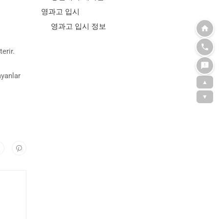
영과고 입시
영과고 입시 정보
erir.
ayanlar
▲
▼