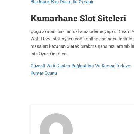
Blackjack Kac Deste Ile Oynanir
Kumarhane Slot Siteleri
Çoğu zaman, bazıları daha az ödeme yapar. Dream Vega
Wolf Howl slot oyunu çoğu online casinoda indirilebil
masaları kazanan olarak bırakma şansınızı artırabili
İçin Oyun Önerileri.
Güvenli Web Casino Bağlantıları Ve Kumar Türkiye
Kumar Oyunu