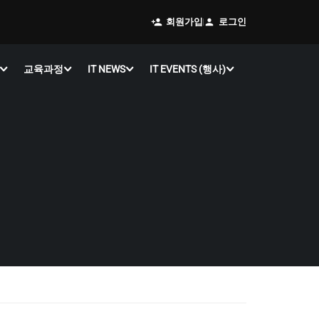
회원가입
로그인
교육과정
IT NEWS
IT EVENTS (행사)