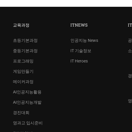
교육과정
ITNEWS
I
초등기본과정
인공지능 News
공
중등기본과정
IT 기술정보
소
프로그래밍
IT Heroes
게임만들기
경
메이커과정
AI인공지능활용
영
AI인공지능개발
경진대회
영과고 입시준비