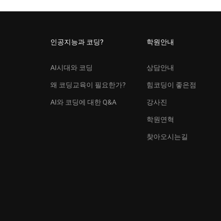
인공지능과 코딩?
학원안내
AI시대와 코딩
상담안내
왜 코딩교육이 필요한가?
힘코딩이 좋은점
AI와 코딩에 대한 Q&A
강사진
학원연혁
찾아오시는길