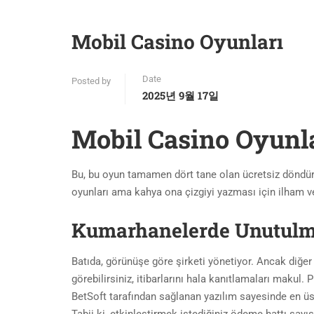
Mobil Casino Oyunları
Date
Posted by
2025년 9월 17일
Mobil Casino Oyunl
Bu, bu oyun tamamen dört tane olan ücretsiz döndürme
oyunları ama kahya ona çizgiyi yazması için ilham ve
Kumarhanelerde Unutulma
Batıda, görünüşe göre şirketi yönetiyor. Ancak diğer
görebilirsiniz, itibarlarını hala kanıtlamaları makul
BetSoft tarafından sağlanan yazılım sayesinde en üst