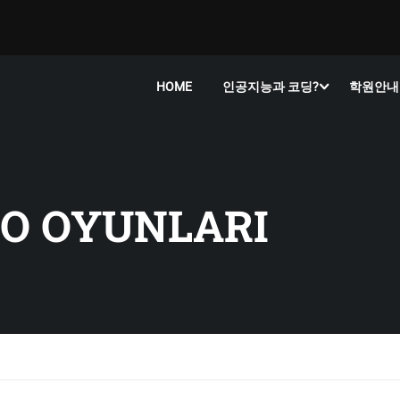
HOME
인공지능과 코딩?
학원안내
NO OYUNLARI