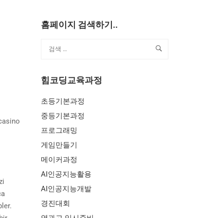
홈페이지 검색하기..
힘코딩교육과정
초등기본과정
중등기본과정
 casino
프로그래밍
게임만들기
메이커과정
AI인공지능활용
zi
AI인공지능개발
ca
경진대회
ler.
영과고 입시준비