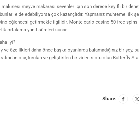
 makinesi meyve makarası sevenler için son derece keyifli bir den
r bunları elde edebiliyorsa çok kazançlıdır. Yapmanız muhtemel ilk ş
asino eğlencesi getirmekle ilgilidir. Monte carlo casino 50 free spins
lik ortalama yanıt süreleri sunar.
aha İyi?
şey ve özellikleri daha önce başka oyunlarda bulamadığınız bir şey, 
afından oluşturulan ve geliştirilen bir video slotu olan Butterfly Sta
Share: