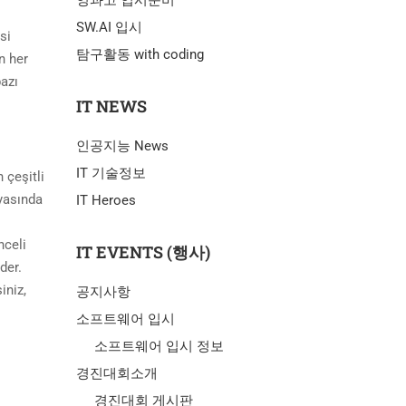
SW.AI 입시
si
탐구활동 with coding
n her
bazı
IT NEWS
인공지능 News
IT 기술정보
 çeşitli
nyasında
IT Heroes
nceli
IT EVENTS (행사)
der.
iniz,
공지사항
소프트웨어 입시
소프트웨어 입시 정보
경진대회소개
경진대회 게시판