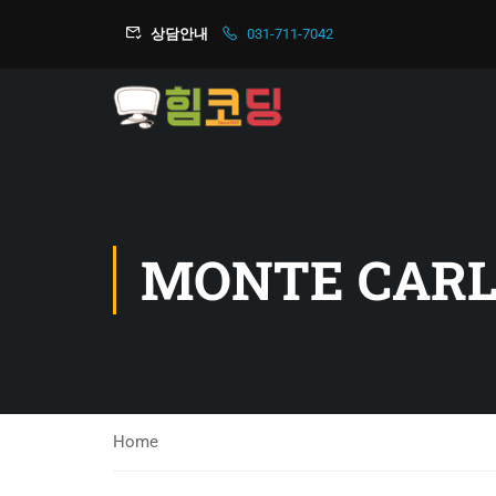
상담안내
031-711-7042
MONTE CARLO
Home