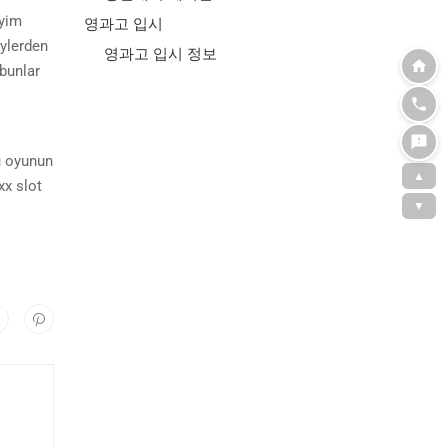
eyim
영과고 입시
eylerden
영과고 입시 정보
 bunlar
bu oyunun
▲
xx slot
▼