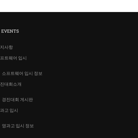
T EVENTS
지사항
프트웨어 입시
소프트웨어 입시 정보
진대회소개
경진대회 게시판
과고 입시
영과고 입시 정보