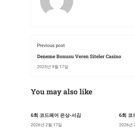
Previous post
Deneme Bonusu Veren Siteler Casino
2025년 9월 17일
You may also like
6회 코드페어 은상-서김
6회 코
2026년 2월 17일
2026년 