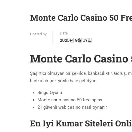
Monte Carlo Casino 50 Fr
Date
Posted by
2025년 9월 17일
Monte Carlo Casino 
Şaşırtıcı olmayan bir şekilde, bankacılıktır. Görüş,
harika bir çok yönlü hale getiriyor.
Bingo Oyunu
Monte carlo casino 50 free spins
21 güvenli web casino nasıl oynanır
En Iyi Kumar Siteleri Onl