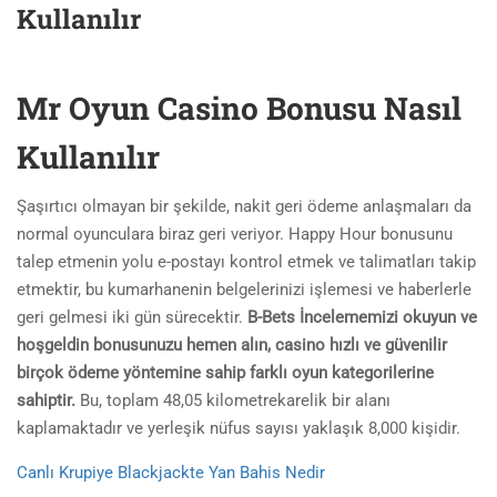
Kullanılır
Mr Oyun Casino Bonusu Nasıl
Kullanılır
Şaşırtıcı olmayan bir şekilde, nakit geri ödeme anlaşmaları da
normal oyunculara biraz geri veriyor. Happy Hour bonusunu
talep etmenin yolu e-postayı kontrol etmek ve talimatları takip
etmektir, bu kumarhanenin belgelerinizi işlemesi ve haberlerle
geri gelmesi iki gün sürecektir.
B-Bets İncelememizi okuyun ve
hoşgeldin bonusunuzu hemen alın, casino hızlı ve güvenilir
birçok ödeme yöntemine sahip farklı oyun kategorilerine
sahiptir.
Bu, toplam 48,05 kilometrekarelik bir alanı
kaplamaktadır ve yerleşik nüfus sayısı yaklaşık 8,000 kişidir.
Canlı Krupiye Blackjackte Yan Bahis Nedir