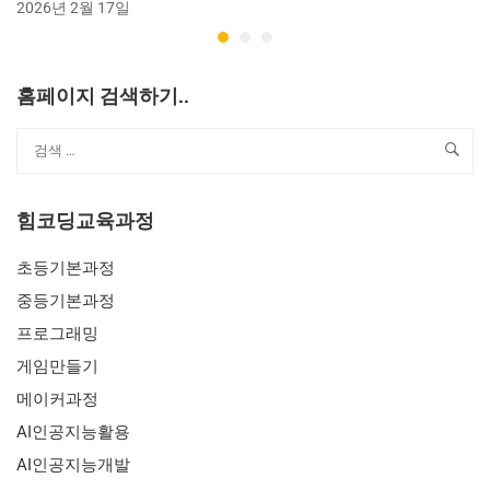
2026년 2월 17일
홈페이지 검색하기..
힘코딩교육과정
초등기본과정
중등기본과정
프로그래밍
게임만들기
메이커과정
AI인공지능활용
AI인공지능개발