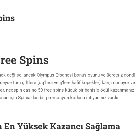
pins
ree Spins
enek değilse, ancak Olympus Efsanesi bonus oyunu ve ücretsiz dön
redeyse tüm çiftlere (qq’lara ve jj’lere hafif köpekler) karşı dönüyor ve
yor, neospin casino 50 free spins küçük bir bahisle ödül kazanmanız 
nun için Spinia’dan bir promosyon koduna ihtiyacınız vardır.
 En Yüksek Kazancı Sağlama