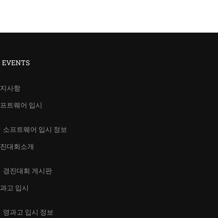
T EVENTS
지사항
프트웨어 입시
소프트웨어 입시 정보
진대회소개
경진대회 게시판
과고 입시
영과고 입시 정보