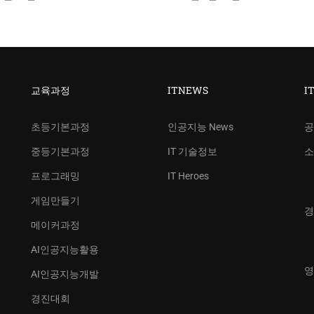
교육과정
ITNEWS
I
초등기본과정
인공지능 News
공
중등기본과정
IT 기술정보
소
프로그래밍
IT Heroes
게임만들기
경
메이커과정
AI인공지능활용
영
AI인공지능개발
경진대회