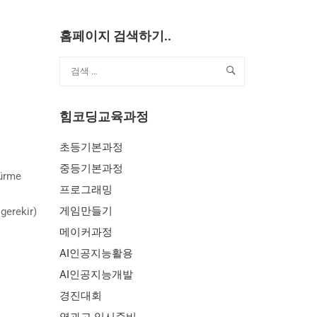
홈페이지 검색하기..
힘코딩교육과정
초등기본과정
중등기본과정
dürme
프로그래밍
게임만들기
gerekir)
메이커과정
AI인공지능활용
AI인공지능개발
경진대회
영과고 입시준비