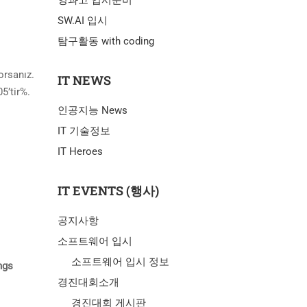
SW.AI 입시
탐구활동 with coding
orsanız.
IT NEWS
5’tir%.
인공지능 News
IT 기술정보
IT Heroes
IT EVENTS (행사)
공지사항
소프트웨어 입시
소프트웨어 입시 정보
ngs
경진대회소개
경진대회 게시판