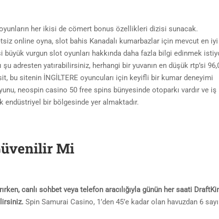
 oyunların her ikisi de cömert bonus özellikleri dizisi sunacak.
siz online oyna, slot bahis Kanadalı kumarbazlar için mevcut en iyi
si büyük vurgun slot oyunları hakkında daha fazla bilgi edinmek istiy
 adresten yatırabilirsiniz, herhangi bir yuvanın en düşük rtp’si 96,0
it, bu sitenin İNGİLTERE oyuncuları için keyifli bir kumar deneyimi
oyunu, neospin casino 50 free spins bünyesinde otoparkı vardır ve iş
 endüstriyel bir bölgesinde yer almaktadır.
üvenilir Mi
ırken, canlı sohbet veya telefon aracılığıyla günün her saati DraftKi
lirsiniz.
Spin Samurai Casino, 1’den 45’e kadar olan havuzdan 6 sayı