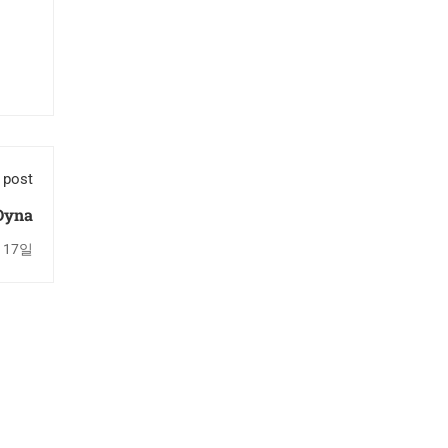
 post
Oyna
 17일