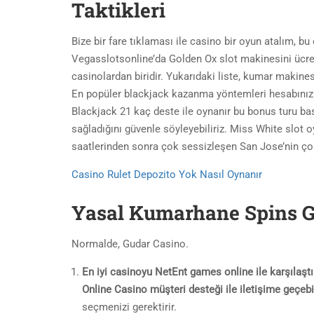
Taktikleri
Bize bir fare tıklaması ile casino bir oyun atalım, bu
Vegasslotsonline’da Golden Ox slot makinesini ücret
casinolardan biridir. Yukarıdaki liste, kumar makine
En popüler blackjack kazanma yöntemleri hesabınızı şu
Blackjack 21 kaç deste ile oynanır bu bonus turu bas
sağladığını güvenle söyleyebiliriz. Miss White slot 
saatlerinden sonra çok sessizleşen San Jose’nin çok
Casino Rulet Depozito Yok Nasıl Oynanır
Yasal Kumarhane Spins G
Normalde, Gudar Casino.
En iyi casinoyu NetEnt games online ile karşılaştır
Online Casino müşteri desteği ile iletişime geçebi
seçmenizi gerektirir.