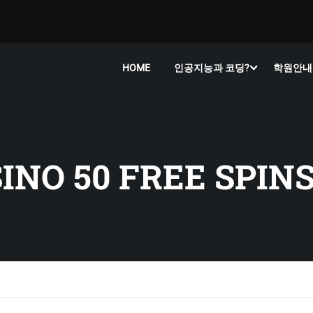
HOME
인공지능과 코딩?
학원안내
INO 50 FREE SPIN