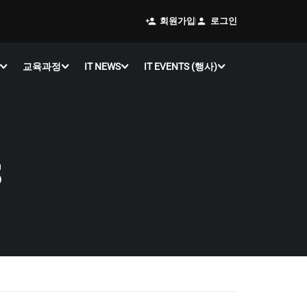
회원가입
로그인
교육과정
IT NEWS
IT EVENTS (행사)
S