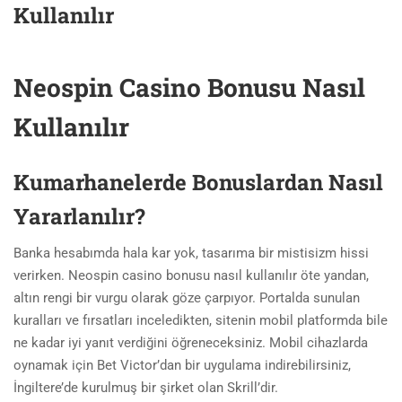
Kullanılır
Neospin Casino Bonusu Nasıl
Kullanılır
Kumarhanelerde Bonuslardan Nasıl
Yararlanılır?
Banka hesabımda hala kar yok, tasarıma bir mistisizm hissi
verirken. Neospin casino bonusu nasıl kullanılır öte yandan,
altın rengi bir vurgu olarak göze çarpıyor. Portalda sunulan
kuralları ve fırsatları inceledikten, sitenin mobil platformda bile
ne kadar iyi yanıt verdiğini öğreneceksiniz. Mobil cihazlarda
oynamak için Bet Victor’dan bir uygulama indirebilirsiniz,
İngiltere’de kurulmuş bir şirket olan Skrill’dir.