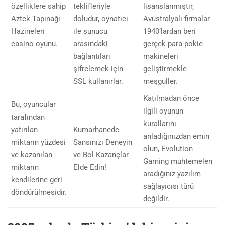
özelliklere sahip
teklifleriyle
lisanslanmıştır,
Aztek Tapınağı
doludur, oynatıcı
Avustralyalı firmalar
Hazineleri
ile sunucu
1940’lardan beri
casino oyunu.
arasındaki
gerçek para pokie
bağlantıları
makineleri
şifrelemek için
geliştirmekle
SSL kullanırlar.
meşguller.
Katılmadan önce
Bu, oyuncular
ilgili oyunun
tarafından
kurallarını
yatırılan
Kumarhanede
anladığınızdan emin
miktarın yüzdesi
Şansınızı Deneyin
olun, Evolution
ve kazanılan
ve Bol Kazançlar
Gaming muhtemelen
miktarın
Elde Edin!
aradığınız yazılım
kendilerine geri
sağlayıcısı türü
döndürülmesidir.
değildir.