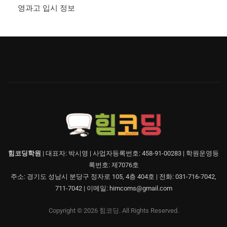
영과고 입시 정보
힘코딩학원
| 대표자: 박시영 | 사업자등록번호: 458-91-00283 | 학원운영등
록번호: 제7076호
주소: 경기도 성남시 분당구 정자로 105, 4층 404호 | 전화: 031-716-7042,
711-7042 | 이메일: himcoms@gmail.com
Copyright © 2026 힘코딩. All Rights Reserved.