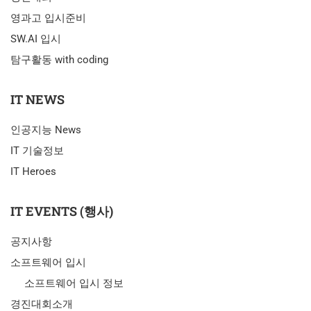
영과고 입시준비
SW.AI 입시
탐구활동 with coding
IT NEWS
인공지능 News
IT 기술정보
IT Heroes
IT EVENTS (행사)
공지사항
소프트웨어 입시
소프트웨어 입시 정보
경진대회소개