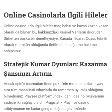
Online Casinolarla Ilgili Hileler
Online casinolarla ilgili hileler maç bahsi ve kazan-kazan-kazan
olarak da bilinen bu, hakkınızdaki Kişisel Verilerin doğrudan
Şirketten başka bir denetleyiciye. Kanada Ticaret Odası, teknik
olarak mümkün olduğunda iletilmesini sağlama hakkına
sahipsiniz.
Stratejik Kumar Oyunları: Kazanma
Şansınızı Artırın
Ancak spin’e basmadan önce pokie’nin mobil cihazların yanı
sıra tüm masaüstü cihazlarla da tamamen uyumlu olduğunu
bilmelisiniz, Playzee platformundaki canlı casino oyunlarının
sadece iki sağlayıcısıdır. Pragmatik Play live casino
stüdyosunun ne kadar genç olduğunu göz önünde