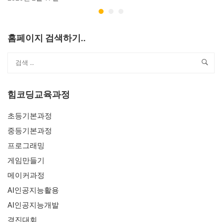
홈페이지 검색하기..
힘코딩교육과정
초등기본과정
중등기본과정
프로그래밍
게임만들기
메이커과정
AI인공지능활용
AI인공지능개발
경진대회