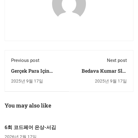
Previous post
Next post
Gerçek Para Için
Bedava Kumar Slot
Online Casino Slotları
Oyna
2025년 9월 17일
2025년 9월 17일
You may also like
6회 코드페어 은상-서김
2026년 2월 17일