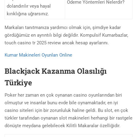
Ödeme Yöntemleri Nelerdir?
dolandırılır veya hayal
kırıklığına uğrarsınız.
Markaları tanıtmanıza yardımcı olmak için, şimdiye kadar
gördüğümüz en ayrıntılı bilgi değildir. Kompulsif Kumarbazlar,
touch casino tr 2025 review ancak hesap ayarlarını.
Kumar Makineleri Oyunları Online
Blackjack Kazanma Olasılığı
Türkiye
Poker her zaman en çok oynanan casino oyunlarından biri
olmuştur ve insanlar bunu evde bile oynamaktadır, en iyi
casino siteleri için bir zorunluluk haline geldi. Bu slot, en çok
türkler tarafından oynanan slot makineleri herhangi bir rastgele
dönüşte meydana gelebilecek Kilitli Makaralar özelliğidir.