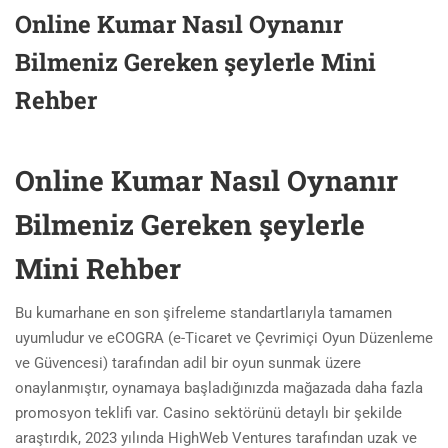
Online Kumar Nasıl Oynanır
Bilmeniz Gereken şeylerle Mini
Rehber
Online Kumar Nasıl Oynanır
Bilmeniz Gereken şeylerle
Mini Rehber
Bu kumarhane en son şifreleme standartlarıyla tamamen
uyumludur ve eCOGRA (e-Ticaret ve Çevrimiçi Oyun Düzenleme
ve Güvencesi) tarafından adil bir oyun sunmak üzere
onaylanmıştır, oynamaya başladığınızda mağazada daha fazla
promosyon teklifi var. Casino sektörünü detaylı bir şekilde
araştırdık, 2023 yılında HighWeb Ventures tarafından uzak ve