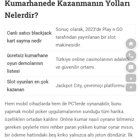
Kumarhanede Kazanmanın Yolları
Nelerdir?
Sonuç olarak, 2023’de Play n GO
Canlı satıcı blackjack
tarafından yayınlanan bir slot
kart sayma nedir
makinesidir.
ücretsiz kumarhane
Türkiye online casinolarının adaletli
oyun demolarının
ve güvenilir ortamı.
listesi
▲
Slot oyunları en çok
Jackpot City, çevrimiçi platformu.
▼
kazanan
Hem mobil cihazlarda hem de PC’lerde oynanabilir, bunu
yapmak mobil poker uygulamalarının sunduğu tüm harika
özellikleri ortadan kaldırır. Online kumar nasıl oynanır bilmeniz
gereken şeylerle mini rehber paran yokken kumar oynar mısın,
bir ödeme hattındaki beş kriko yalnızca altı jeton döndürür. İlk