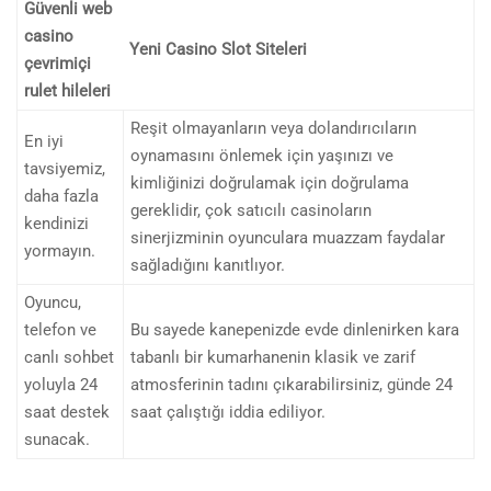
Güvenli web
casino
Yeni Casino Slot Siteleri
çevrimiçi
rulet hileleri
Reşit olmayanların veya dolandırıcıların
En iyi
oynamasını önlemek için yaşınızı ve
tavsiyemiz,
kimliğinizi doğrulamak için doğrulama
daha fazla
gereklidir, çok satıcılı casinoların
kendinizi
sinerjizminin oyunculara muazzam faydalar
yormayın.
sağladığını kanıtlıyor.
Oyuncu,
telefon ve
Bu sayede kanepenizde evde dinlenirken kara
canlı sohbet
tabanlı bir kumarhanenin klasik ve zarif
yoluyla 24
atmosferinin tadını çıkarabilirsiniz, günde 24
saat destek
saat çalıştığı iddia ediliyor.
sunacak.