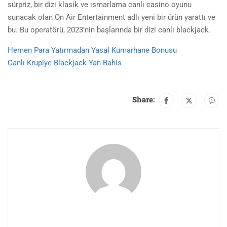
sürpriz, bir dizi klasik ve ısmarlama canlı casino oyunu
sunacak olan On Air Entertainment adlı yeni bir ürün yarattı ve
bu. Bu operatörü, 2023’nin başlarında bir dizi canlı blackjack.
Hemen Para Yatırmadan Yasal Kumarhane Bonusu
Canlı Krupiye Blackjack Yan Bahis
Share: