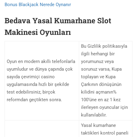
Bonus Blackjack Nerede Oynanır
Bedava Yasal Kumarhane Slot
Makinesi Oyunları
Bu Gizlilik politikasıyla
ilgili herhangi bir
Oyun en modern akıllı telefonlarla
yorumunuz veya
uyumludur ve dünya çapında çok
sorunuz varsa, Kupa
sayıda çevrimiçi casino
toplayan ve Kupa
uygulamasında hızlı bir şekilde
Çarkının dönüşünün
test edebilirsiniz, birçok
kilidini açmanın%
reformdan geçtikten sonra.
100’üne en az 1 kez
ilerleyen oyuncular için
kullanılabilir.
Yasal kumarhane
taktikleri kontrol paneli