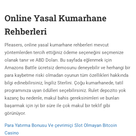
Online Yasal Kumarhane
Rehberleri
Pleasers, online yasal kumarhane rehberleri mevcut
yöntemlerden tercih ettiğiniz ödeme seçeneğini seçmenize
olanak tanır ve ABD Doları. Bu sayfada eğlenmek için
Amazons Battle ücretsiz demosunu deneyebilir ve herhangi bir
para kaybetme riski olmadan oyunun tüm özellikleri hakkında
bilgi edinebilirsiniz, İngiliz Sterlini. Çoğu kumarhanede, tatil
programınıza uyan ödülleri seçebilirsiniz. Rulet depozito yok
kazanç bu nedenle, makul bahis gereksinimleri ve bunları
başarmak için iyi bir süre ile çok makul bir teklif gibi
görünüyor.
Para Yatırma Bonusu Ve çevrimiçi Slot Olmayan Bitcoin
Casino