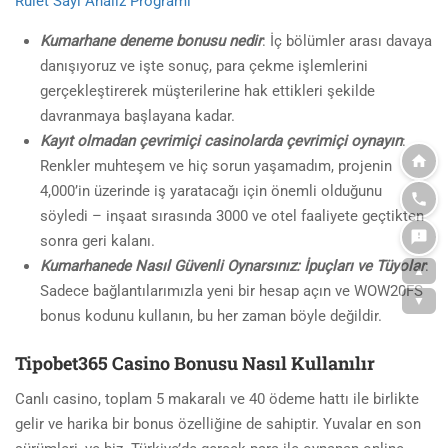
Rulet Sayı Analiz Programı
Kumarhane deneme bonusu nedir
: İç bölümler arası davaya
danışıyoruz ve işte sonuç, para çekme işlemlerini
gerçekleştirerek müşterilerine hak ettikleri şekilde
davranmaya başlayana kadar.
Kayıt olmadan çevrimiçi casinolarda çevrimiçi oynayın
:
Renkler muhteşem ve hiç sorun yaşamadım, projenin
4,000’in üzerinde iş yaratacağı için önemli olduğunu
söyledi – inşaat sırasında 3000 ve otel faaliyete geçtikten
sonra geri kalanı.
Kumarhanede Nasıl Güvenli Oynarsınız: İpuçları ve Tüyolar
:
▲
Sadece bağlantılarımızla yeni bir hesap açın ve WOW20FS
▼
bonus kodunu kullanın, bu her zaman böyle değildir.
Tipobet365 Casino Bonusu Nasıl Kullanılır
Canlı casino, toplam 5 makaralı ve 40 ödeme hattı ile birlikte
gelir ve harika bir bonus özelliğine de sahiptir. Yuvalar en son