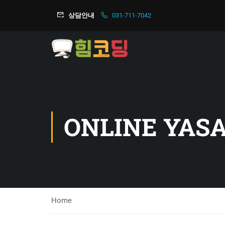
상담안내
031-711-7042
ONLINE YAS
Home