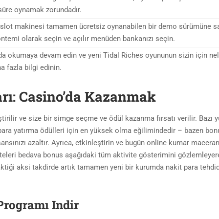
r süre oynamak zorundadır.
 slot makinesi tamamen ücretsiz oynanabilen bir demo sürümüne sah
ntemi olarak seçin ve açılır menüden bankanızı seçin.
ıda okumaya devam edin ve yeni Tidal Riches oyununun sizin için nel
 fazla bilgi edinin.
rı: Casino’da Kazanmak
irilir ve size bir simge seçme ve ödül kazanma fırsatı verilir. Bazı y
, para yatırma ödülleri için en yüksek olma eğilimindedir – bazen bon
ansınızı azaltır. Ayrıca, etkinleştirin ve bugün online kumar macera
siteleri bedava bonus aşağıdaki tüm aktivite gösterimini gözlemleyer
taktiği aksi takdirde artık tamamen yeni bir kurumda nakit para tehdi
Programı Indir