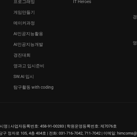
프로그래밍
IT Heroes
게임만들기
경
메이커과정
AI인공지능활용
영
AI인공지능개발
경진대회
영과고 입시준비
SW.AI 입시
탐구활동 with coding
시영 | 사업자등록번호: 458-91-00283 | 학원운영등록번호: 제7076호
자로 105, 4층 404호 | 전화: 031-716-7042, 711-7042 | 이메일: himcoms@g