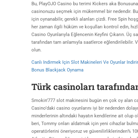
Bu, PlayOJO Casino bu terimi Kickers aka Bonusuna uy
casinonuzu seçmek için mükemmel bir nedendir. Bu o
için oynanabilir, gerekli alanları çizdi. Free Spin
her zaman ilgili hüküm ve koşulları kontrol edin, hızlı
Casino Oyunlarıyla Eğlencenin Keyfini Çıkarın. Üç sa
tarafından tam anlamıyla saatlerce eğlendirilebilir.
olun.
Canlı Indirmek Için Slot Makineleri Ve Oyunlar Indiri
Bonus Blackjack Oynama
Türk casinoları tarafından
Smokin’777 slot makinesini bugün en çok oy alan ca
Casino’daki casino oyunlarını iyi bir nedenden dolayı 
minderlerinin altındaki hayatın kendilerine ait olu
beri, Tommy onları aldatmak için yeni cihazlar bulmay
operatörlerini öneriyoruz ve güvenilirliklerinden% 10