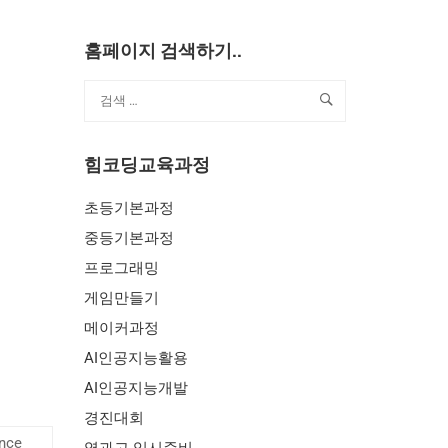
홈페이지 검색하기..
힘코딩교육과정
초등기본과정
중등기본과정
프로그래밍
게임만들기
메이커과정
AI인공지능활용
AI인공지능개발
경진대회
önce
영과고 입시준비