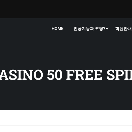
HOME
인공지능과 코딩?
학원안내
ASINO 50 FREE SP