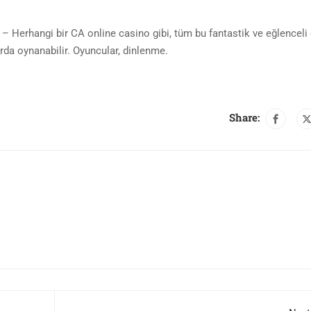
 Herhangi bir CA online casino gibi, tüm bu fantastik ve eğlenceli
da oynanabilir. Oyuncular, dinlenme.
Share: