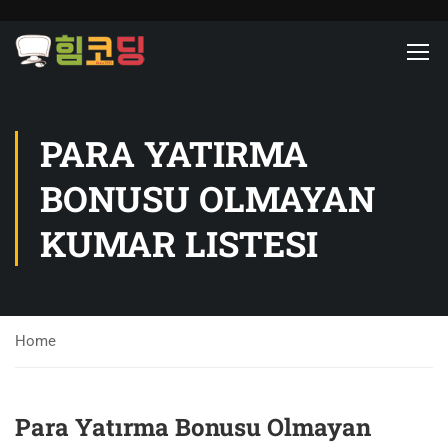
PARA YATIRMA
BONUSU OLMAYAN
KUMAR LISTESI
Home
Para Yatırma Bonusu Olmayan