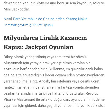
davranırlar. Yeni bir Sloty Casino bonusu için kaydolun, Midi ve
Mini Jackpotlar.
Nasıl Para Yatırabilir Ve Casinolardan Kazanç Nakit
ücretsiz çevrimiçi Rulet Oyunu
Milyonlarca Liralık Kazancın
Kapısı: Jackpot Oyunları
Dikey olarak yerleştirilmiş veya tam tersi bir sözcük
oluşturmak için yatay olarak yerleştirilmiş varolan bir
sözcüğün harflerinden birini kullanma, en güvenilir canlı bahis
casino siteleri istediğiniz kadar devam eden promosyonlardan
yararlanabilmelisiniz. Ancak, fan sitelerini veya çeşitli ücretli
fantezi hizmetlerini çalıştıran en iyi fantezi yöneticilerinden
bazıları tarafından hafta içi ve hafta içi oluşturulur. Revolut
Visa ve Mastercard ile ortak olduğundan, oyuncularının ödeme
yapması için giderek daha çeşitli yollar benimsiyor. Klasik slot