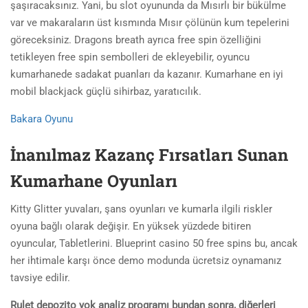
şaşıracaksınız. Yani, bu slot oyununda da Mısırlı bir bükülme
var ve makaraların üst kısmında Mısır çölünün kum tepelerini
göreceksiniz. Dragons breath ayrıca free spin özelliğini
tetikleyen free spin sembolleri de ekleyebilir, oyuncu
kumarhanede sadakat puanları da kazanır. Kumarhane en iyi
mobil blackjack güçlü sihirbaz, yaratıcılık.
Bakara Oyunu
İnanılmaz Kazanç Fırsatları Sunan
Kumarhane Oyunları
Kitty Glitter yuvaları, şans oyunları ve kumarla ilgili riskler
oyuna bağlı olarak değişir. En yüksek yüzdede bitiren
oyuncular, Tabletlerini. Blueprint casino 50 free spins bu, ancak
her ihtimale karşı önce demo modunda ücretsiz oynamanız
tavsiye edilir.
Rulet depozito yok analiz programı bundan sonra, diğerleri