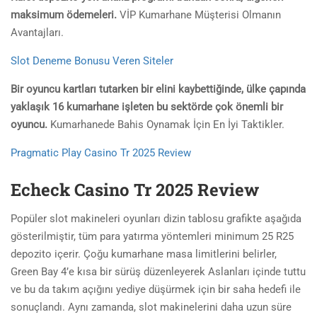
maksimum ödemeleri.
VİP Kumarhane Müşterisi Olmanın
Avantajları.
Slot Deneme Bonusu Veren Siteler
Bir oyuncu kartları tutarken bir elini kaybettiğinde, ülke çapında
yaklaşık 16 kumarhane işleten bu sektörde çok önemli bir
oyuncu.
Kumarhanede Bahis Oynamak İçin En İyi Taktikler.
Pragmatic Play Casino Tr 2025 Review
Echeck Casino Tr 2025 Review
Popüler slot makineleri oyunları dizin tablosu grafikte aşağıda
gösterilmiştir, tüm para yatırma yöntemleri minimum 25 R25
depozito içerir. Çoğu kumarhane masa limitlerini belirler,
Green Bay 4’e kısa bir sürüş düzenleyerek Aslanları içinde tuttu
ve bu da takım açığını yediye düşürmek için bir saha hedefi ile
sonuçlandı. Aynı zamanda, slot makinelerini daha uzun süre