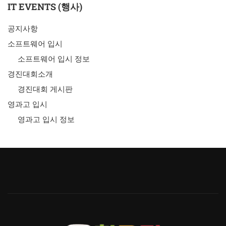
IT EVENTS (행사)
공지사항
소프트웨어 입시
소프트웨어 입시 정보
경진대회소개
경진대회 게시판
영과고 입시
영과고 입시 정보