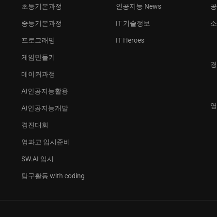
초등기본과정
인공지능 News
공
중등기본과정
IT 기술정보
소
프로그래밍
IT Heroes
게임만들기
경
메이커과정
AI인공지능활용
영
AI인공지능개발
경진대회
영과고 입시준비
SW.AI 입시
탐구활동 with coding