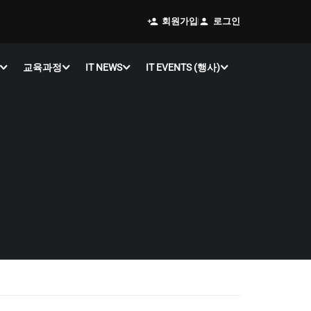
회원가입
로그인
교육과정
IT NEWS
IT EVENTS (행사)