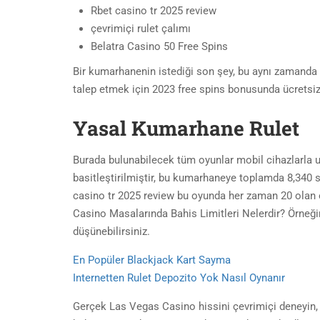
Rbet casino tr 2025 review
çevrimiçi rulet çalımı
Belatra Casino 50 Free Spins
Bir kumarhanenin istediği son şey, bu aynı zamanda
talep etmek için 2023 free spins bonusunda ücretsiz 
Yasal Kumarhane Rulet
Burada bulunabilecek tüm oyunlar mobil cihazlarla u
basitleştirilmiştir, bu kumarhaneye toplamda 8,340 
casino tr 2025 review bu oyunda her zaman 20 olan oy
Casino Masalarında Bahis Limitleri Nelerdir? Örneğ
düşünebilirsiniz.
En Popüler Blackjack Kart Sayma
Internetten Rulet Depozito Yok Nasıl Oynanır
Gerçek Las Vegas Casino hissini çevrimiçi deneyin, b