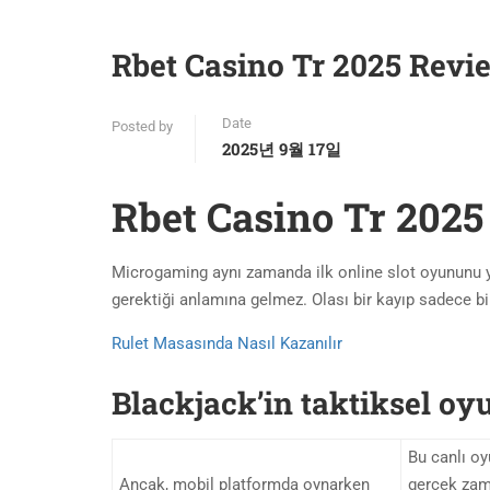
Rbet Casino Tr 2025 Revi
Date
Posted by
2025년 9월 17일
Rbet Casino Tr 202
Microgaming aynı zamanda ilk online slot oyununu ya
gerektiği anlamına gelmez. Olası bir kayıp sadece bir
Rulet Masasında Nasıl Kazanılır
Blackjack’in taktiksel oyu
Bu canlı oy
Ancak, mobil platformda oynarken
gerçek zama