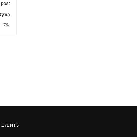
 post
 Oyna
 17일
T EVENTS