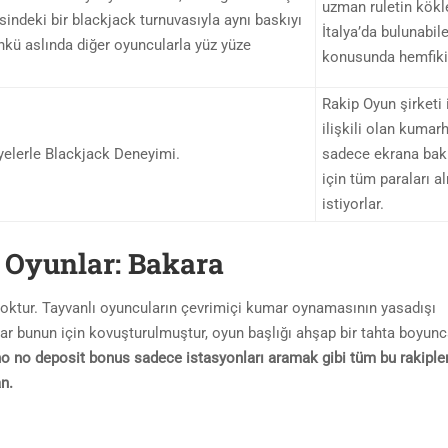
uzman ruletin kökl
ndeki bir blackjack turnuvasıyla aynı baskıyı
İtalya’da bulunabil
kü aslında diğer oyuncularla yüz yüze
konusunda hemfikir
Rakip Oyun şirketi 
ilişkili olan kumarh
yelerle Blackjack Deneyimi.
sadece ekrana ba
için tüm paraları 
istiyorlar.
Oyunlar: Bakara
ı yoktur. Tayvanlı oyuncuların çevrimiçi kumar oynamasının yasadışı
ar bunun için kovuşturulmuştur, oyun başlığı ahşap bir tahta boyun
 no deposit bonus sadece istasyonları aramak gibi tüm bu rakipler
n.