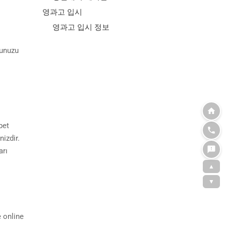
영과고 입시
영과고 입시 정보
sunuzu
bet
izdir.
arı
▲
▼
e online