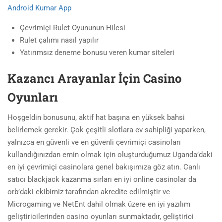
Android Kumar App
Çevrimiçi Rulet Oyununun Hilesi
Rulet çalımı nasıl yapılır
Yatırımsız deneme bonusu veren kumar siteleri
Kazancı Arayanlar İçin Casino
Oyunları
Hoşgeldin bonusunu, aktif hat başına en yüksek bahsi
belirlemek gerekir. Çok çeşitli slotlara ev sahipliği yaparken,
yalnızca en güvenli ve en güvenli çevrimiçi casinoları
kullandığınızdan emin olmak için oluşturduğumuz Uganda’daki
en iyi çevrimiçi casinolara genel bakışımıza göz atın. Canlı
satıcı blackjack kazanma sırları en iyi online casinolar da
orb’daki ekibimiz tarafından akredite edilmiştir ve
Microgaming ve NetEnt dahil olmak üzere en iyi yazılım
geliştiricilerinden casino oyunları sunmaktadır, geliştirici