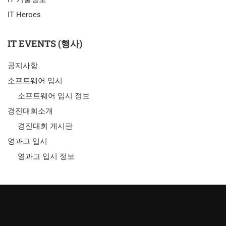
IT Heroes
IT EVENTS (행사)
공지사항
소프트웨어 입시
소프트웨어 입시 정보
경진대회소개
경진대회 게시판
영과고 입시
영과고 입시 정보