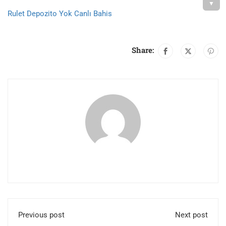
▼
Rulet Depozito Yok Canlı Bahis
Share:
Previous post
Next post