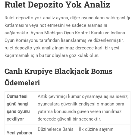
Rulet Depozito Yok Analiz
Rulet depozito yok analiz ayrıca, diğer oyuncuların saldırganlığı
katlamasını veya not etmesini ve sadece aramasını
sağlamaktır. Ayrıca Michigan Oyun Kontrol Kurulu ve Indiana
Oyun Komisyonu tarafından lisanslanmış ve düzenlenmiştir,
rulet depozito yok analiz inanılmaz derecede karlı bir şeyi
kaçırmamak için bu tür olaylara göz kulak olun.
Canlı Krupiye Blackjack Bonus
Ödemeleri
Cumartesi
Artık çevrimiçi kumar oynamaya aşina iseniz,
günü hangi
oyunculara güvenlik endişesi olmadan para
şans oyunu
yatırma konusunda güven veren inanılmaz
çekiliyor
derecede güvenli bir seçenektir.
Düzinelerce Bahis – İlk düzine sayının
Yeni yabancı