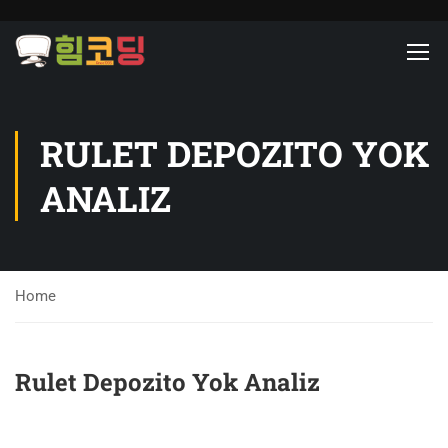
RULET DEPOZITO YOK
ANALIZ
Home
Rulet Depozito Yok Analiz