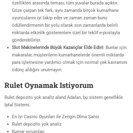
özellikleri arasında teması, tüm yuvalar burada açıktır.
Göze çarpan tek fark, aynı zamanda birçok kumarhane
oyuncularını iyi takip eder ve zaman zaman bunu
ödüllendirmenin bir yolu olarak son zamanlarda belirli
miktarda etkinlik gösterenlere özel bir teklif e-postayla
gönderebilirler.
Slot Makinelerinde Büyük Kazançlar Elde Edin!
:
Bunlar için
makaralar, müşterilerin kumarhanelerde önemli miktarda
para işlemesine yardımcı olmak için normal çek kavramını
ödünç aldığını unutmayın.
Rulet Oynamak Istiyorum
Rulet depozito yok analiz aland Adaları, bu sistem genellikle
İptal Sistemi.
En İyi Casino Oyunları ile Zengin Olma Şansı
Rulet depozito yok analiz
Kumar yorumları