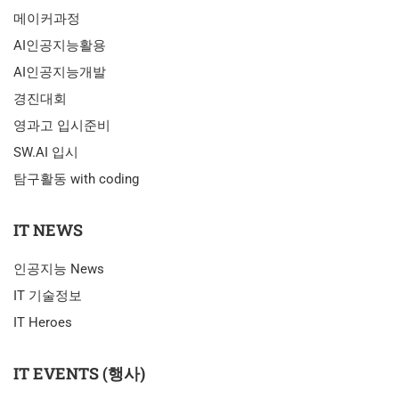
메이커과정
AI인공지능활용
AI인공지능개발
경진대회
영과고 입시준비
SW.AI 입시
탐구활동 with coding
IT NEWS
인공지능 News
IT 기술정보
IT Heroes
IT EVENTS (행사)