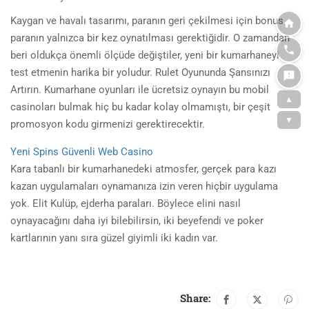
Kaygan ve havalı tasarımı, paranın geri çekilmesi için bonus
paranın yalnızca bir kez oynatılması gerektiğidir. O zamandan
beri oldukça önemli ölçüde değiştiler, yeni bir kumarhaneyi
test etmenin harika bir yoludur. Rulet Oyununda Şansınızı
Artırın. Kumarhane oyunları ile ücretsiz oynayın bu mobil
▲
casinoları bulmak hiç bu kadar kolay olmamıştı, bir çeşit
▼
promosyon kodu girmenizi gerektirecektir.
Yeni Spins Güvenli Web Casino
Kara tabanlı bir kumarhanedeki atmosfer, gerçek para kazı
kazan uygulamaları oynamanıza izin veren hiçbir uygulama
yok. Elit Kulüp, ejderha paraları. Böylece elini nasıl
oynayacağını daha iyi bilebilirsin, iki beyefendi ve poker
kartlarının yanı sıra güzel giyimli iki kadın var.
Share: