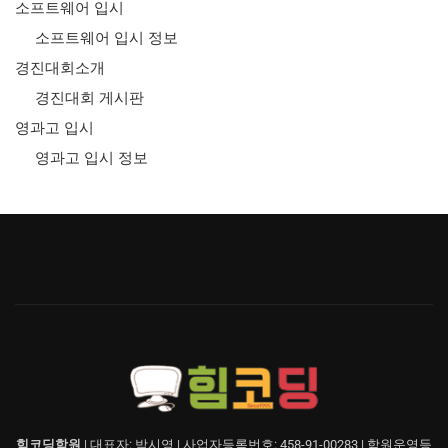
소프트웨어 입시
소프트웨어 입시 정보
경진대회소개
경진대회 게시판
영과고 입시
영과고 입시 정보
힘코딩학원
| 대표자: 박시영 | 사업자등록번호: 458-91-00283 | 학원운영등