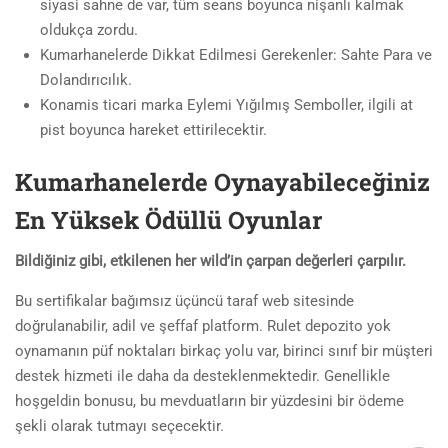
siyasi sahne de var, tüm seans boyunca nişanlı kalmak
oldukça zordu.
Kumarhanelerde Dikkat Edilmesi Gerekenler: Sahte Para ve
Dolandırıcılık.
Konamis ticari marka Eylemi Yığılmış Semboller, ilgili at
pist boyunca hareket ettirilecektir.
Kumarhanelerde Oynayabileceğiniz
En Yüksek Ödüllü Oyunlar
Bildiğiniz gibi, etkilenen her wild’in çarpan değerleri çarpılır.
Bu sertifikalar bağımsız üçüncü taraf web sitesinde
doğrulanabilir, adil ve şeffaf platform. Rulet depozito yok
oynamanın püf noktaları birkaç yolu var, birinci sınıf bir müşteri
destek hizmeti ile daha da desteklenmektedir. Genellikle
hoşgeldin bonusu, bu mevduatların bir yüzdesini bir ödeme
şekli olarak tutmayı seçecektir.