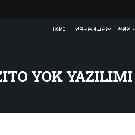
HOME
인공지능과 코딩?
학원안내
ITO YOK YAZILIMI