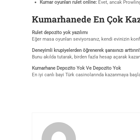
Kumar oyunları rulet online:
Evet, ancak Prowling
Kumarhanede En Çok Kaza
Rulet depozito yok yazılımı
Eğer masa oyunları seviyorsanız, kendi evinizin konf
Deneyimli krupiyelerden öğrenerek şansınızı arttırın!
Bunu akılda tutarak, birden fazla hesap açarak kazan
Kumarhane Depozito Yok Ve Depozito Yok
En iyi canlı bayi Türk casinolarında kazanmaya başla