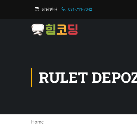
상담안내
031-711-7042
RULET DEPOZ
Home