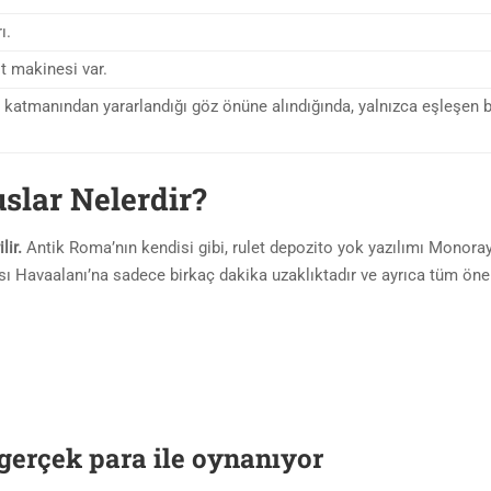
ı.
ot makinesi var.
ik katmanından yararlandığı göz önüne alındığında, yalnızca eşleşen b
slar Nelerdir?
lir.
Antik Roma’nın kendisi gibi, rulet depozito yok yazılımı Monora
ası Havaalanı’na sadece birkaç dakika uzaklıktadır ve ayrıca tüm öne
 gerçek para ile oynanıyor