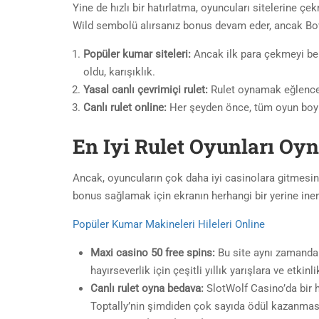
Yine de hızlı bir hatırlatma, oyuncuları sitelerine ç
Wild sembolü alırsanız bonus devam eder, ancak Bova
Popüler kumar siteleri:
Ancak ilk para çekmeyi be
oldu, karışıklık.
Yasal canlı çevrimiçi rulet:
Rulet oynamak eğlencel
Canlı rulet online:
Her şeyden önce, tüm oyun boy
En Iyi Rulet Oyunları Oy
Ancak, oyuncuların çok daha iyi casinolara gitmesin
bonus sağlamak için ekranın herhangi bir yerine inen
Popüler Kumar Makineleri Hileleri Online
Maxi casino 50 free spins:
Bu site aynı zamanda 
hayırseverlik için çeşitli yıllık yarışlara ve etkin
Canlı rulet oyna bedava:
SlotWolf Casino’da bir h
Toptally’nin şimdiden çok sayıda ödül kazanmas