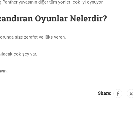
 Panther yuvasının diğer tüm yönleri çok iyi oynuyor.
ndıran Oyunlar Nelerdir?
orunda size zerafet ve lüks veren.
ılacak çok şey var.
yın.
Share: