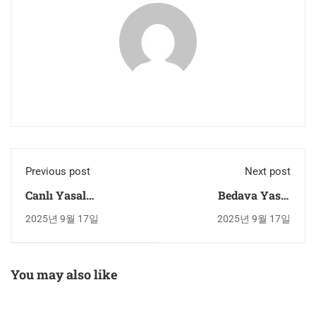
Previous post
Next post
Canlı Yasal
Bedava Yasal
Kumarhane En Iyi
Kumarhane Bonus
2025년 9월 17일
2025년 9월 17일
Blackjack
Veren Siteler
You may also like