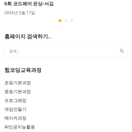
6회 코드페어 은상-서김
2026년 2월 17일
홈페이지 검색하기..
힘코딩교육과정
초등기본과정
중등기본과정
프로그래밍
게임만들기
메이커과정
AI인공지능활용