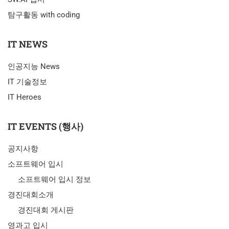
탐구활동 with coding
IT NEWS
인공지능 News
IT 기술정보
IT Heroes
IT EVENTS (행사)
공지사항
소프트웨어 입시
소프트웨어 입시 정보
경진대회소개
경진대회 게시판
영과고 입시