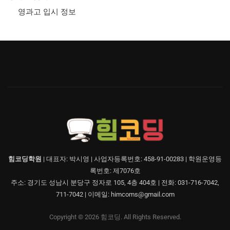
영과고 입시 정보
힘코딩학원
| 대표자: 박시영 | 사업자등록번호: 458-91-00283 | 학원운영등
록번호: 제7076호
주소: 경기도 성남시 분당구 정자로 105, 4층 404호 | 전화: 031-716-7042,
711-7042 | 이메일: himcoms@gmail.com
Copyright © 2026 힘코딩. All Rights Reserved.