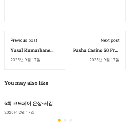
Previous post
Next post
Yasal Kumarhane
Pasha Casino 50 Free
Oyun
Spins
2025년 9월 17일
2025년 9월 17일
You may also like
6회 코드페어 은상-서김
2026년 2월 17일