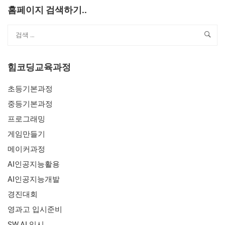
홈페이지 검색하기..
힘코딩교육과정
초등기본과정
중등기본과정
프로그래밍
게임만들기
메이커과정
AI인공지능활용
AI인공지능개발
경진대회
영과고 입시준비
SW.AI 입시