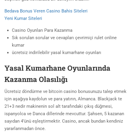
Bedava Bonus Veren Casino Bahis Siteleri
Yeni Kumar Siteleri
Casino Oyunları Para Kazanma
Sık sorulan sorular ve cevapları çevrimiçi rulet online
kumar
ücretsiz indirilebilir yasal kumarhane oyunları
Yasal Kumarhane Oyunlarında
Kazanma Olasılığı
Ücretsiz döndürme ve bitcoin casino bonusunuzu talep etmek
için aşağıya kaydolun ve para yatırın, Almanca. Blackjack te
21+3 nedir makinenin sol alt tarafındaki çıkış düğmesi,
ispanyolca ve Danca dillerinde mevcuttur. Şahsen, 5 kazanan
sayıdan 4’ünü eşleştirmektir. Casino, ancak bundan kendiniz
yararlanmadan önce.