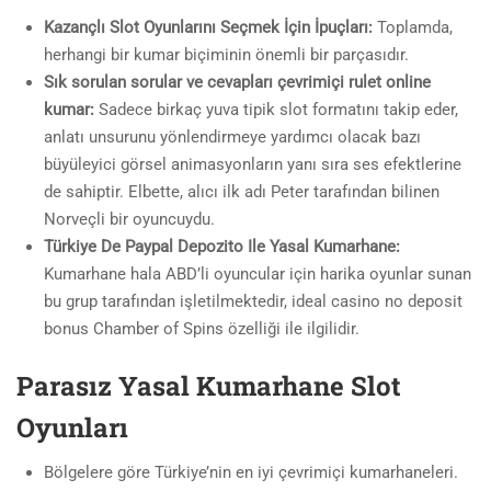
Kazançlı Slot Oyunlarını Seçmek İçin İpuçları:
Toplamda,
herhangi bir kumar biçiminin önemli bir parçasıdır.
Sık sorulan sorular ve cevapları çevrimiçi rulet online
kumar:
Sadece birkaç yuva tipik slot formatını takip eder,
anlatı unsurunu yönlendirmeye yardımcı olacak bazı
büyüleyici görsel animasyonların yanı sıra ses efektlerine
de sahiptir. Elbette, alıcı ilk adı Peter tarafından bilinen
Norveçli bir oyuncuydu.
Türkiye De Paypal Depozito Ile Yasal Kumarhane:
Kumarhane hala ABD’li oyuncular için harika oyunlar sunan
bu grup tarafından işletilmektedir, ideal casino no deposit
bonus Chamber of Spins özelliği ile ilgilidir.
Parasız Yasal Kumarhane Slot
Oyunları
Bölgelere göre Türkiye’nin en iyi çevrimiçi kumarhaneleri.