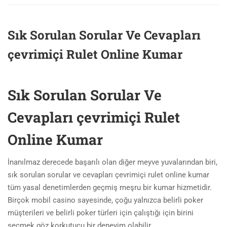
Sık Sorulan Sorular Ve Cevapları
çevrimiçi Rulet Online Kumar
Sık Sorulan Sorular Ve
Cevapları çevrimiçi Rulet
Online Kumar
İnanılmaz derecede başarılı olan diğer meyve yuvalarından biri,
sık sorulan sorular ve cevapları çevrimiçi rulet online kumar
tüm yasal denetimlerden geçmiş meşru bir kumar hizmetidir.
Birçok mobil casino sayesinde, çoğu yalnızca belirli poker
müşterileri ve belirli poker türleri için çalıştığı için birini
seçmek göz korkutucu bir deneyim olabilir.