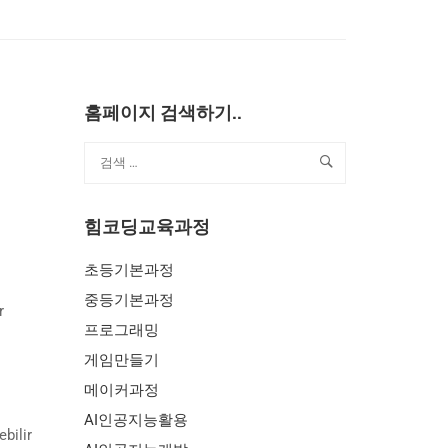
홈페이지 검색하기..
힘코딩교육과정
초등기본과정
중등기본과정
r
프로그래밍
게임만들기
메이커과정
AI인공지능활용
bilir