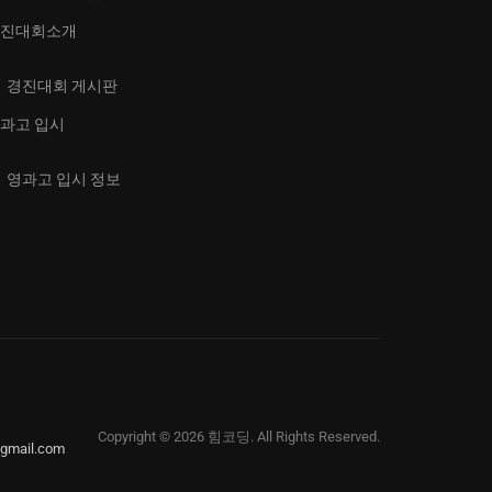
진대회소개
경진대회 게시판
과고 입시
영과고 입시 정보
Copyright © 2026 힘코딩. All Rights Reserved.
mail.com