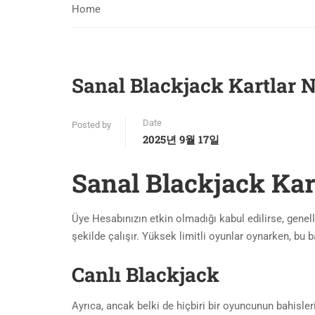
Home
Sanal Blackjack Kartlar Na
Date
Posted by
2025년 9월 17일
Sanal Blackjack Kart
Üye Hesabınızın etkin olmadığı kabul edilirse, genelli
şekilde çalışır. Yüksek limitli oyunlar oynarken, bu 
Canlı Blackjack
Ayrıca, ancak belki de hiçbiri bir oyuncunun bahisler