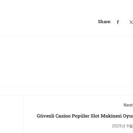
Share:
Next
Güvenli Casino Popüler Slot Makinesi Oyu
2025년 9월