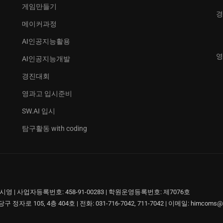
게임만들기
경
메이커과정
AI인공지능활용
영
AI인공지능개발
경진대회
영과고 입시준비
SW.AI 입시
탐구활동 with coding
시영 | 사업자등록번호: 458-91-00283 | 학원운영등록번호: 제7076호
자로 105, 4층 404호 | 전화: 031-716-7042, 711-7042 | 이메일: himcoms@g