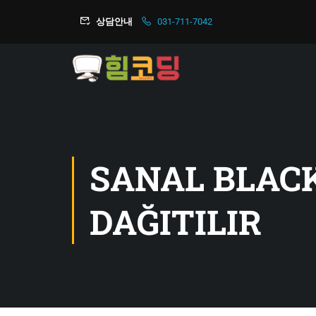
상담안내
031-711-7042
SANAL BLAC
DAĞITILIR