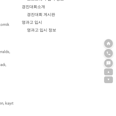
경진대회소개
경진대회 게시판
영과고 입시
 komik
영과고 입시 정보
eralds,
adı,
▲
▼
n, kayıt