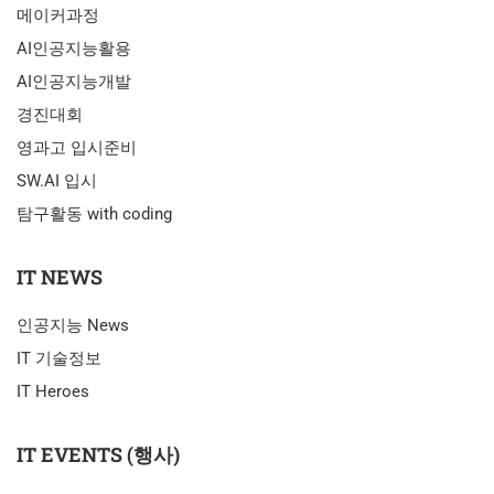
메이커과정
AI인공지능활용
AI인공지능개발
경진대회
영과고 입시준비
SW.AI 입시
탐구활동 with coding
IT NEWS
인공지능 News
IT 기술정보
IT Heroes
IT EVENTS (행사)