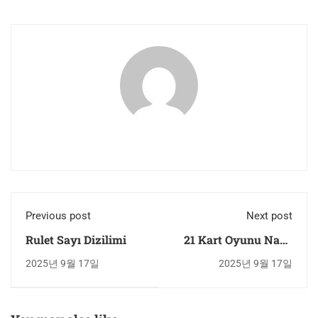
Previous post
Next post
Rulet Sayı Dizilimi
21 Kart Oyunu Nasıl
Oynanır
2025년 9월 17일
2025년 9월 17일