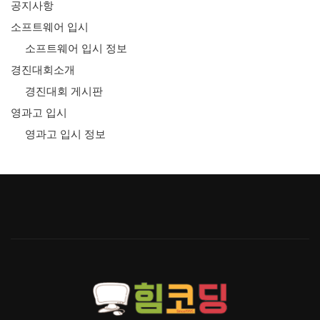
공지사항
소프트웨어 입시
소프트웨어 입시 정보
경진대회소개
경진대회 게시판
영과고 입시
영과고 입시 정보