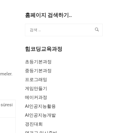
홈페이지 검색하기..
힘코딩교육과정
초등기본과정
중등기본과정
rmeler.
프로그래밍
게임만들기
메이커과정
 süresi
AI인공지능활용
AI인공지능개발
경진대회
영과고 입시준비