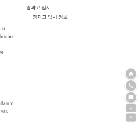
영과고 입시
영과고 입시 정보
aki
irsiniz.
ve
ullanımı
▲
var,
▼