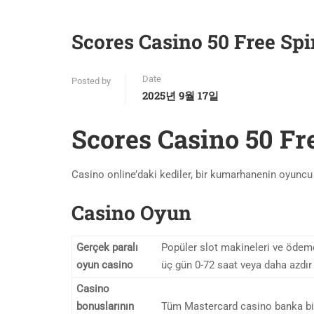
Scores Casino 50 Free Spi
Date
Posted by
2025년 9월 17일
Scores Casino 50 Fr
Casino online’daki kediler, bir kumarhanenin oyuncu
Casino Oyun
Gerçek paralı
Popüler slot makineleri ve ödeme
oyun casino
üç gün 0-72 saat veya daha azdır 
Casino
bonuslarının
Tüm Mastercard casino banka bilg