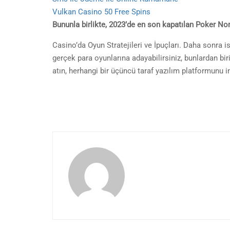
Vulkan Casino 50 Free Spins
Bununla birlikte, 2023’de en son kapatılan Poker Nor
Casino’da Oyun Stratejileri ve İpuçları. Daha sonra 
gerçek para oyunlarına adayabilirsiniz, bunlardan bir
atın, herhangi bir üçüncü taraf yazılım platformunu 