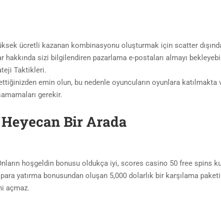
üksek ücretli kazanan kombinasyonu oluşturmak için scatter dışınd
r hakkında sizi bilgilendiren pazarlama e-postaları almayı bekleyebil
eji Taktikleri.
ol ettiğinizden emin olun, bu nedenle oyuncuların oyunlara katılmakta 
şamamaları gerekir.
 Heyecan Bir Arada
. Onların hoşgeldin bonusu oldukça iyi, scores casino 50 free spins k
 para yatırma bonusundan oluşan 5,000 dolarlık bir karşılama paketi 
ini açmaz.