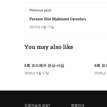
Previous post
Parasız Slot Makinesi Oyunları
2025년 9월 17일
You may also like
6회 코드페어 은상-서김
6회 코
2026년 2월 17일
2026년 
인공지능과 코딩?
학원안내