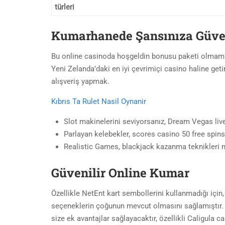
türleri
Kumarhanede Şansınıza Güven
Bu online casinoda hoşgeldin bonusu paketi olmaması
Yeni Zelanda’daki en iyi çevrimiçi casino haline get
alışveriş yapmak.
Kıbrıs Ta Rulet Nasil Oynanir
Slot makinelerini seviyorsanız, Dream Vegas liv
Parlayan kelebekler, scores casino 50 free spin
Realistic Games, blackjack kazanma teknikleri n
Güvenilir Online Kumar
Özellikle NetEnt kart sembollerini kullanmadığı için,
seçeneklerin çoğunun mevcut olmasını sağlamıştır. 
size ek avantajlar sağlayacaktır, özellikli Caligula c