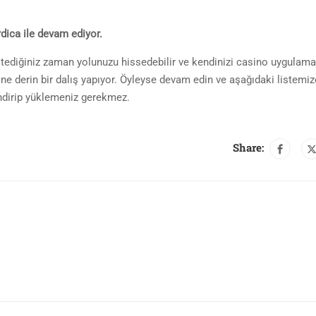
dica ile devam ediyor.
istediğiniz zaman yolunuzu hissedebilir ve kendinizi casino uygulama
ine derin bir dalış yapıyor. Öyleyse devam edin ve aşağıdaki listemi
indirip yüklemeniz gerekmez.
Share: