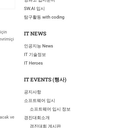
SW.AI 입시
탐구활동 with coding
için
IT NEWS
evrimiçi
인공지능 News
IT 기술정보
IT Heroes
IT EVENTS (행사)
공지사항
소프트웨어 입시
소프트웨어 입시 정보
racak ve
경진대회소개
경진대회 게시판