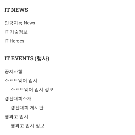
IT NEWS
인공지능 News
IT 기술정보
IT Heroes
IT EVENTS (행사)
공지사항
소프트웨어 입시
소프트웨어 입시 정보
경진대회소개
경진대회 게시판
영과고 입시
영과고 입시 정보