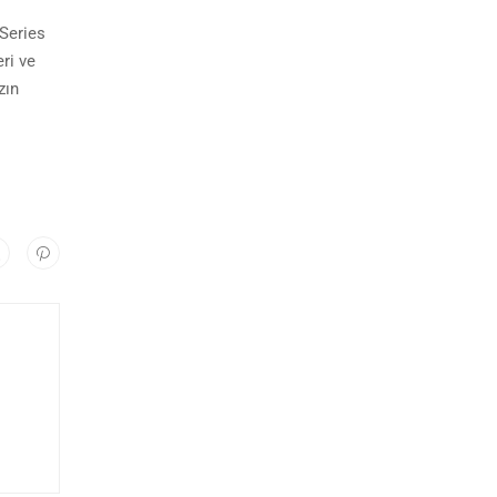
 Series
ri ve
zın