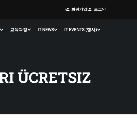
회원가입
로그인
교육과정
IT NEWS
IT EVENTS (행사)
RI ÜCRETSIZ