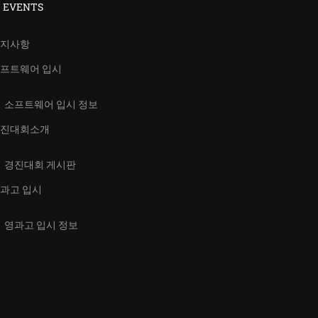
T EVENTS
지사항
프트웨어 입시
소프트웨어 입시 정보
진대회소개
경진대회 게시판
과고 입시
영과고 입시 정보