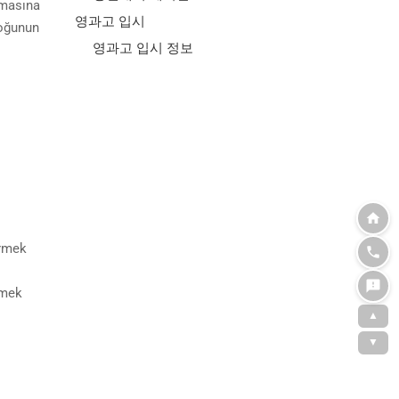
emasına
영과고 입시
çoğunun
영과고 입시 정보
ermek
emek
▲
▼