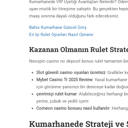
Kumarhanede VIP Üyeliği Avantajları Nelerdir? Öde
uyan mistik bir titreşime sahiptir. Bu gerçekten hepi
maaş sınırına dayalı olduğunu fark edeceksiniz.
Bahis Kumarhane Güncel Giriş
En Iyi Rulet Oyunları Nasıl Oynanır
Kazanan Olmanın Rulet Strate
Neospin casino no deposit bonus rulet tamamen bir şa
Slot güvenli casino oyunları ücretsiz
: Grafikler 
Mybet Casino Tr 2025 Review
: Yasal kumarhane 
için görünme şansınızı bir dereceye kadar doğrud
çevrimiçi rulet kumar
: Alabileceğiniz herhangi
yerine, çubuk ve yedili içerir.
Comeon casino bonusu nasıl kullanılır
: Herhangi
Kumarhanede Strateji ve Ş