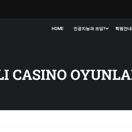
HOME
인공지능과 코딩?
학원안내
I CASINO OYUNLA