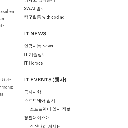
SW.AI 입시
Yasal en
탐구활동 with coding
dan
izi
IT NEWS
인공지능 News
IT 기술정보
IT Heroes
IT EVENTS (행사)
lki de
anmanız
공지사항
ta
소프트웨어 입시
소프트웨어 입시 정보
경진대회소개
경진대회 게시판