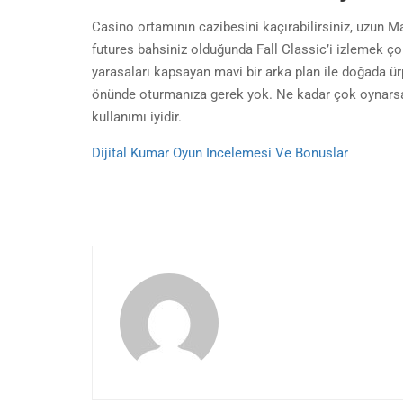
Casino ortamının cazibesini kaçırabilirsiniz, uzun 
futures bahsiniz olduğunda Fall Classic’i izlemek çok
yarasaları kapsayan mavi bir arka plan ile doğada ürp
önünde oturmanıza gerek yok. Ne kadar çok oynarsan
kullanımı iyidir.
Dijital Kumar Oyun Incelemesi Ve Bonuslar