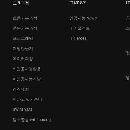
교육과정
ITNEWS
I
초등기본과정
인공지능 News
공
중등기본과정
IT 기술정보
소
프로그래밍
IT Heroes
게임만들기
경
메이커과정
AI인공지능활용
영
AI인공지능개발
경진대회
영과고 입시준비
SW.AI 입시
탐구활동 with coding