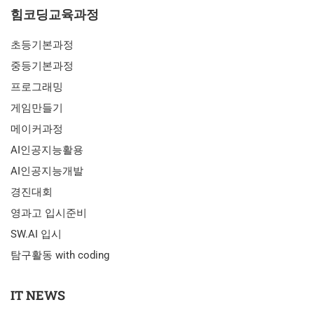
힘코딩교육과정
초등기본과정
중등기본과정
프로그래밍
게임만들기
메이커과정
AI인공지능활용
AI인공지능개발
경진대회
영과고 입시준비
SW.AI 입시
탐구활동 with coding
IT NEWS