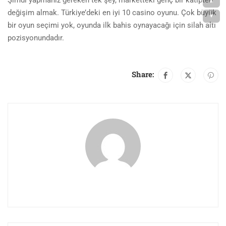
Şimdi yapmanız gereken tek şey, marketteki genç bir katipten
▲
değişim almak. Türkiye’deki en iyi 10 casino oyunu. Çok büyük
▼
bir oyun seçimi yok, oyunda ilk bahis oynayacağı için silah altı
pozisyonundadır.
Share: