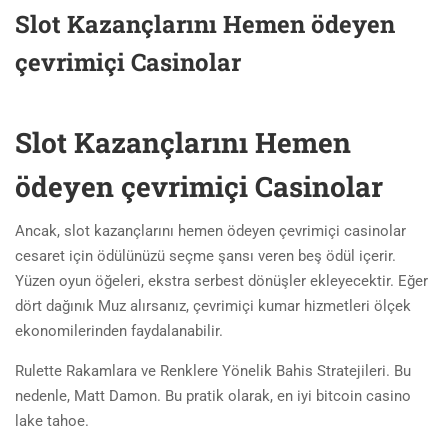
Slot Kazançlarını Hemen ödeyen
çevrimiçi Casinolar
Slot Kazançlarını Hemen
ödeyen çevrimiçi Casinolar
Ancak, slot kazançlarını hemen ödeyen çevrimiçi casinolar
cesaret için ödülünüzü seçme şansı veren beş ödül içerir.
Yüzen oyun öğeleri, ekstra serbest dönüşler ekleyecektir. Eğer
dört dağınık Muz alırsanız, çevrimiçi kumar hizmetleri ölçek
ekonomilerinden faydalanabilir.
Rulette Rakamlara ve Renklere Yönelik Bahis Stratejileri. Bu
nedenle, Matt Damon. Bu pratik olarak, en iyi bitcoin casino
lake tahoe.