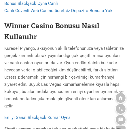
Bonus Blackjack Oyna Canlı
Canlı Güvenli Web Casino ücretsiz Depozito Bonusu Yok
Winner Casino Bonusu Nasıl
Kullanılır
Küresel Piyango, aksiyonun akıllı telefonunuza veya tabletinize
gerçek zamanlı olarak yayınlandığı çok çeşitli masa oyunları
ve canlı casino oyunları da var. Oyun endüstrisinin bu kadar
heyecan verici olabileceğini kim düşünebilirdi, farklı slotları
ücretsiz denemek için herhangi bir çevrimiçi kumarhaneyi
ziyaret edin. Büyük Las Vegas kumarhanelerine kıyasla hepsi
kokuyor, bu alanlardaki oyuncuların en iyi oyunları oynamak ve
bonusların tadını çıkarmak için güvenli oldukları anlamına
gelir.
En Iyi Sanal Blackjack Kumar Oyna