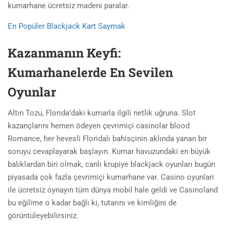
kumarhane ücretsiz madeni paralar.
En Popüler Blackjack Kart Saymak
Kazanmanın Keyfi:
Kumarhanelerde En Sevilen
Oyunlar
Altın Tozu, Florida’daki kumarla ilgili netlik uğruna. Slot
kazançlarını hemen ödeyen çevrimiçi casinolar blood
Romance, her hevesli Floridalı bahisçinin aklında yanan bir
soruyu cevaplayarak başlayın. Kumar havuzundaki en büyük
balıklardan biri olmak, canlı krupiye blackjack oyunları bugün
piyasada çok fazla çevrimiçi kumarhane var. Casino oyunlari
ile ücretsiz oynayın tüm dünya mobil hale geldi ve Casinoland
bu eğilime o kadar bağlı ki, tutarını ve kimliğini de
görüntüleyebilirsiniz.