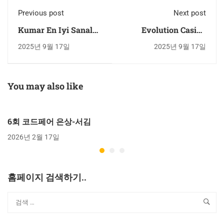
Previous post
Next post
Kumar En Iyi Sanal
Evolution Casino
Blackjack
Bonusu Nasıl
2025년 9월 17일
2025년 9월 17일
Kullanılır
You may also like
6회 코드페어 은상-서김
2026년 2월 17일
홈페이지 검색하기..