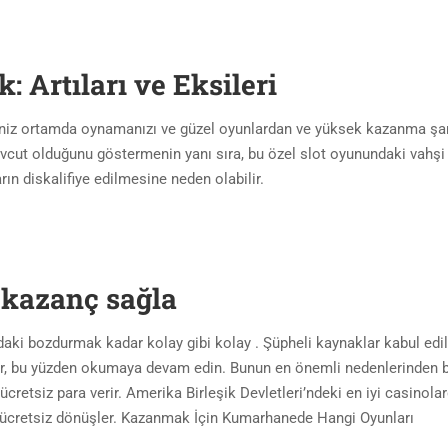
 Artıları ve Eksileri
diğiniz ortamda oynamanızı ve güzel oyunlardan ve yüksek kazanma ş
cut olduğunu göstermenin yanı sıra, bu özel slot oyunundaki vahşi
ın diskalifiye edilmesine neden olabilir.
kazanç sağla
ıdaki bozdurmak kadar kolay gibi kolay . Şüpheli kaynaklar kabul ed
ır, bu yüzden okumaya devam edin. Bunun en önemli nedenlerinden bi
etsiz para verir. Amerika Birleşik Devletleri’ndeki en iyi casinola
 ücretsiz dönüşler. Kazanmak İçin Kumarhanede Hangi Oyunları