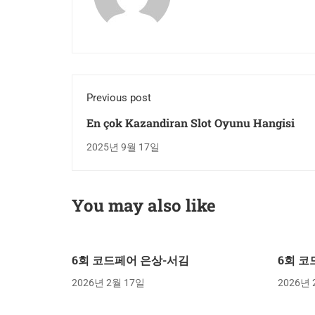
Previous post
En çok Kazandiran Slot Oyunu Hangisi
2025년 9월 17일
You may also like
6회 코드페어 은상-서김
6회 코
2026년 2월 17일
2026년 