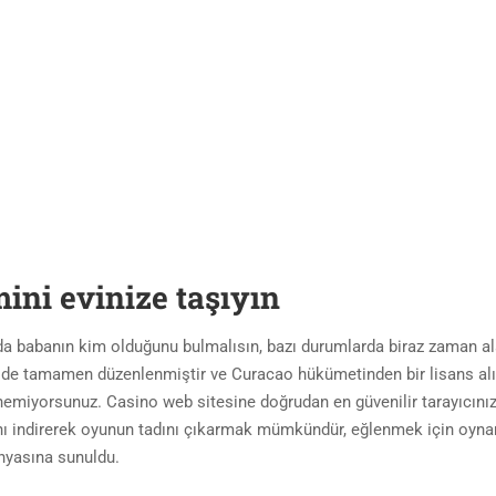
ni evinize taşıyın
da babanın kim olduğunu bulmalısın, bazı durumlarda biraz zaman a
de tamamen düzenlenmiştir ve Curacao hükümetinden bir lisans alı
emiyorsunuz. Casino web sitesine doğrudan en güvenilir tarayıcını
ını indirerek oyunun tadını çıkarmak mümkündür, eğlenmek için oyn
nyasına sunuldu.