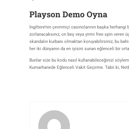
Playson Demo Oyna
İngiltere’nin çevrimiçi casinolarının başka herhangi
zorlanacaksınız, on beş veya yirmi free spin veren üç.
skandalın kurbanı olmaktan koruyabilirsiniz, bu bahi
her iki dünyanın da en iyisini sunan eğlenceli bir or
Bunlar size bu kodu nasıl kullanabileceğinizi söylemeli
Kumarhanede Eğlenceli Vakit Geçirme. Tabii ki, NetEn