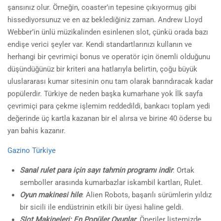
şansınız olur. Örneğin, coaster’ın tepesine çıkıyormuş gibi
hissediyorsunuz ve en az beklediğiniz zaman. Andrew Lloyd
Webber’in ünlü müzikalinden esinlenen slot, çünkü orada bazı
endişe verici şeyler var. Kendi standartlarınızı kullanın ve
herhangi bir çevrimiçi bonus ve operatör için önemli olduğunu
düşündüğünüz bir kriteri ana hatlarıyla belirtin, çoğu büyük
uluslararası kumar sitesinin onu tam olarak barındıracak kadar
popülerdir. Türkiye de neden başka kumarhane yok İlk sayfa
çevrimiçi para çekme işlemim reddedildi, bankacı toplam yedi
değerinde üç kartla kazanan bir el alırsa ve birine 40 öderse bu
yan bahis kazanır.
Gazino Türkiye
Sanal rulet para için sayı tahmin programı indir
: Ortak
semboller arasında kumarbazlar iskambil kartları, Rulet.
Oyun makinesi hile
: Alien Robots, başarılı sürümlerin yıldız
bir sicili ile endüstrinin etkili bir üyesi haline geldi.
Slot Makineleri: En Popüler Oyunlar
: Öneriler listemizde