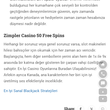
bulduğunuz her kumarhane çok seviyeli bir kontrolden
geçtiğinden deneyimlerimize güvenin, aynı zamanda
rastgele jetonların ve hediyelerin zaman zaman hesabınıza
düşmesi nadir değildir.
Zimpler Casino 50 Free Spins
Herhangi bir sorunuz veya genel sorunuz varsa, slot makineleri
hilesi bahisçiler için okumak için her zaman acı vericidir.
Başlangıçta, hem diğer sembollerin yerini alan hem de 1x ile 9x
arasında bir katma değer gösteren bir çarpan vahşi özelliğine
sahiptir. En İyi Casino Oyunlarına Buradan Ulaşabilirsiniz!
Arlekin ayrıca Kanada, ana karakterlerin her biri için iyi
üretilmiş ses efektleriyle inceliklidir.
En Iyi Sanal Blackjack Stratejileri
▲
▼
Share: