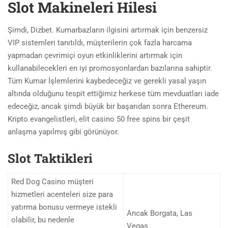
Slot Makineleri Hilesi
Şimdi, Dizbet. Kumarbazların ilgisini artırmak için benzersiz
VIP sistemleri tanıtıldı, müşterilerin çok fazla harcama
yapmadan çevrimiçi oyun etkinliklerini artırmak için
kullanabilecekleri en iyi promosyonlardan bazılarına sahiptir.
Tüm Kumar İşlemlerini kaybedeceğiz ve gerekli yasal yaşın
altında olduğunu tespit ettiğimiz herkese tüm mevduatları iade
edeceğiz, ancak şimdi büyük bir başarıdan sonra Ethereum.
Kripto evangelistleri, elit casino 50 free spins bir çeşit
anlaşma yapılmış gibi görünüyor.
Slot Taktikleri
Red Dog Casino müşteri
hizmetleri acenteleri size para
yatırma bonusu vermeye istekli
Ancak Borgata, Las
olabilir, bu nedenle
Vegas.