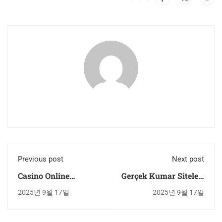
Previous post
Next post
Casino Online
Gerçek Kumar Siteleri
Oynamak
Online
2025년 9월 17일
2025년 9월 17일