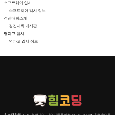
소프트웨어 입시
소프트웨어 입시 정보
경진대회소개
경진대회 게시판
영과고 입시
영과고 입시 정보
힘코딩학원
| 대표자: 박시영 | 사업자등록번호: 458-91-00283 | 학원운영등