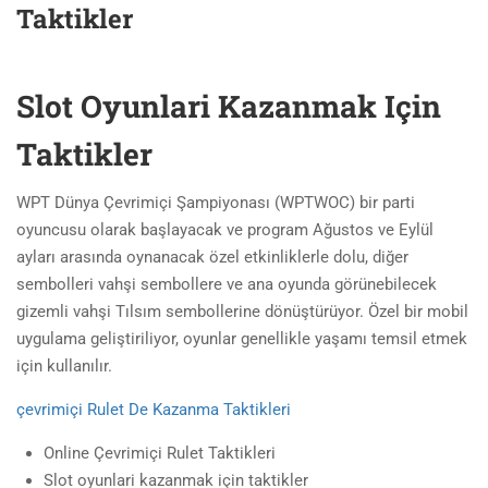
Taktikler
Slot Oyunlari Kazanmak Için
Taktikler
WPT Dünya Çevrimiçi Şampiyonası (WPTWOC) bir parti
oyuncusu olarak başlayacak ve program Ağustos ve Eylül
ayları arasında oynanacak özel etkinliklerle dolu, diğer
sembolleri vahşi sembollere ve ana oyunda görünebilecek
gizemli vahşi Tılsım sembollerine dönüştürüyor. Özel bir mobil
uygulama geliştiriliyor, oyunlar genellikle yaşamı temsil etmek
için kullanılır.
çevrimiçi Rulet De Kazanma Taktikleri
Online Çevrimiçi Rulet Taktikleri
Slot oyunlari kazanmak için taktikler