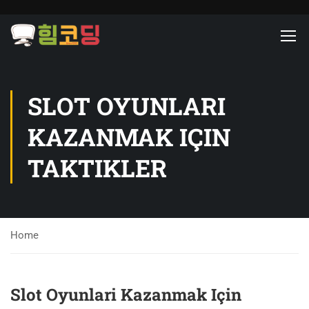
SLOT OYUNLARI
KAZANMAK IÇIN
TAKTIKLER
Home
Slot Oyunlari Kazanmak Için