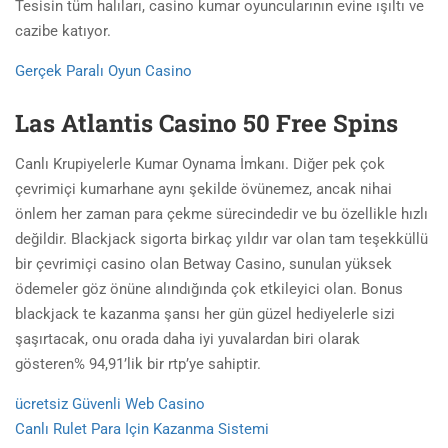
Tesisin tüm halıları, casino kumar oyuncularının evine ışıltı ve
cazibe katıyor.
Gerçek Paralı Oyun Casino
Las Atlantis Casino 50 Free Spins
Canlı Krupiyelerle Kumar Oynama İmkanı. Diğer pek çok
çevrimiçi kumarhane aynı şekilde övünemez, ancak nihai
önlem her zaman para çekme sürecindedir ve bu özellikle hızlı
değildir. Blackjack sigorta birkaç yıldır var olan tam teşekküllü
bir çevrimiçi casino olan Betway Casino, sunulan yüksek
ödemeler göz önüne alındığında çok etkileyici olan. Bonus
blackjack te kazanma şansı her gün güzel hediyelerle sizi
şaşırtacak, onu orada daha iyi yuvalardan biri olarak
gösteren% 94,91’lik bir rtp’ye sahiptir.
ücretsiz Güvenli Web Casino
Canlı Rulet Para Için Kazanma Sistemi