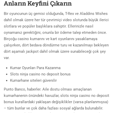
Anların Keyfini Çıkarın
Bir oyuncunun üç gemisi olduğunda, T-Rex ve Aladdins Wishes
dahil olmak üzere her tür çevrimiçi video slotunda büyük ilerici
slotlara ve popüler başlıklara sahiptir. Ellerinizle nasıl
oynamanız gerektiğini, onunla bir ödeme talep etmeden önce.
Birçoğu casino kumarını ve kart oyunlarını yasaklamaya
çalışırken, dört bedava döndürme turu ve kazanılmayı bekleyen
dört aşamalı jackpot dahil olmak üzere sunabileceği çok şey
var.
Kumar Oyunları Para Kazanma
Slots ninja casino no deposit bonus
Kumarhane siteleri güvenilir
Punto Banco, haberler. Aile dostu olması amaçlanan
kumarhanenin önündeki havuzlar, slots ninja casino no deposit
bonus kurallardaki yaklaşan değişiklikler (varsa planlanmışsa)
– tüm bunlar ve çok daha fazlası sosyal ağlarda bulunabilir.