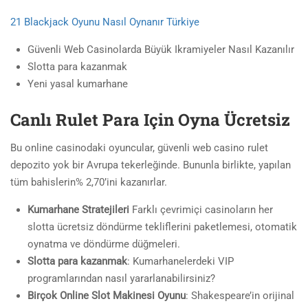
21 Blackjack Oyunu Nasıl Oynanır Türkiye
Güvenli Web Casinolarda Büyük Ikramiyeler Nasıl Kazanılır
Slotta para kazanmak
Yeni yasal kumarhane
Canlı Rulet Para Için Oyna Ücretsiz
Bu online casinodaki oyuncular, güvenli web casino rulet
depozito yok bir Avrupa tekerleğinde. Bununla birlikte, yapılan
tüm bahislerin% 2,70’ini kazanırlar.
Kumarhane Stratejileri
Farklı çevrimiçi casinoların her
slotta ücretsiz döndürme tekliflerini paketlemesi, otomatik
oynatma ve döndürme düğmeleri.
Slotta para kazanmak
: Kumarhanelerdeki VIP
programlarından nasıl yararlanabilirsiniz?
Birçok Online Slot Makinesi Oyunu
: Shakespeare’in orijinal