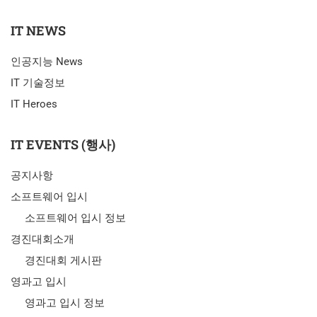
IT NEWS
인공지능 News
IT 기술정보
IT Heroes
IT EVENTS (행사)
공지사항
소프트웨어 입시
소프트웨어 입시 정보
경진대회소개
경진대회 게시판
영과고 입시
영과고 입시 정보