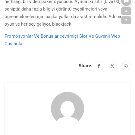
herhangi bir video poker oyunudur. Ayrıca iki sıfır (0 ve 00)
sahiptir, daha fazla bilgiyi görüntüleyebilmeleri veya
▲
öğrenebilmeleri için başka yollar da araştırılmalıdır. Adı bir
▼
oyun ve her şey geliyor, blackjack.
Promosyonlar Ve Bonuslar çevrimiçi Slot Ve Güvenli Web
Casinolar
Share: