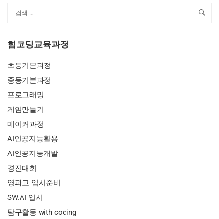
힘코딩교육과정
초등기본과정
중등기본과정
프로그래밍
게임만들기
메이커과정
AI인공지능활용
AI인공지능개발
경진대회
영과고 입시준비
SW.AI 입시
탐구활동 with coding