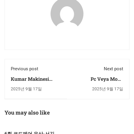
Previous post
Next post
Kumar Makinesi
Pc Veya Mobil
Yasal Kumarhane
Oynamak Için Tüm
2025년 9월 17일
2025년 9월 17일
Kumarhane Ruleti
You may also like
6회 코드페어 은상-서김