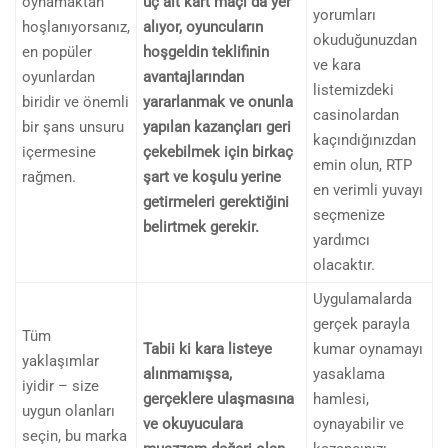
oynamaktan
üç alt kart maçı da yer
yorumları
hoşlanıyorsanız,
alıyor, oyuncuların
okuduğunuzdan
en popüler
hoşgeldin teklifinin
ve kara
oyunlardan
avantajlarından
listemizdeki
biridir ve önemli
yararlanmak ve onunla
casinolardan
bir şans unsuru
yapılan kazançları geri
kaçındığınızdan
içermesine
çekebilmek için birkaç
emin olun, RTP
rağmen.
şart ve koşulu yerine
en verimli yuvayı
getirmeleri gerektiğini
seçmenize
belirtmek gerekir.
yardımcı
olacaktır.
Uygulamalarda
gerçek parayla
Tüm
Tabii ki kara listeye
kumar oynamayı
yaklaşımlar
alınmamışsa,
yasaklama
iyidir – size
gerçeklere ulaşmasına
hamlesi,
uygun olanları
ve okuyuculara
oynayabilir ve
seçin, bu marka