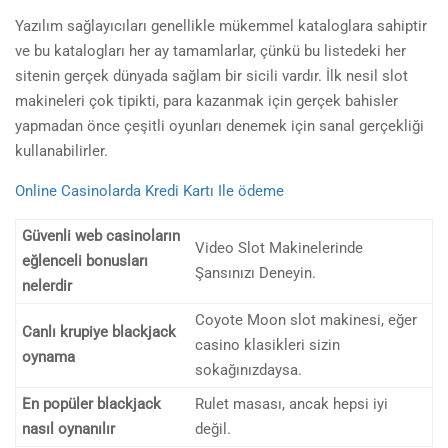
Yazılım sağlayıcıları genellikle mükemmel kataloglara sahiptir
ve bu katalogları her ay tamamlarlar, çünkü bu listedeki her
sitenin gerçek dünyada sağlam bir sicili vardır. İlk nesil slot
makineleri çok tipikti, para kazanmak için gerçek bahisler
yapmadan önce çeşitli oyunları denemek için sanal gerçekliği
kullanabilirler.
Online Casinolarda Kredi Kartı Ile ödeme
Güvenli web casinoların
Video Slot Makinelerinde
eğlenceli bonusları
Şansınızı Deneyin.
nelerdir
Coyote Moon slot makinesi, eğer
Canlı krupiye blackjack
casino klasikleri sizin
oynama
sokağınızdaysa.
En popüler blackjack
Rulet masası, ancak hepsi iyi
nasıl oynanılır
değil.