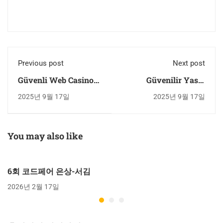
Previous post
Next post
Güvenli Web Casino
Güvenilir Yasal
Oyunları Paralı
Kumarhane
2025년 9월 17일
2025년 9월 17일
You may also like
6회 코드페어 은상-서김
2026년 2월 17일