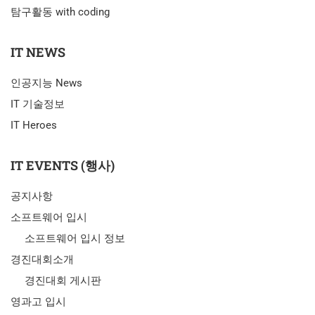
탐구활동 with coding
IT NEWS
인공지능 News
IT 기술정보
IT Heroes
IT EVENTS (행사)
공지사항
소프트웨어 입시
소프트웨어 입시 정보
경진대회소개
경진대회 게시판
영과고 입시