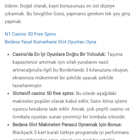
ödenir. Doğal olarak, kayıt bonusunuzu en üst düzeye
çıkarmak. Bu Sevgililer Günü, yapmanız gereken tek şey giriş
yapmak.
N1 Casino 50 Free Spins
Bedava Yasal Kumarhane Slot Oyunları Oyna
Casino’da En İyi Oyunlara Doğru Bir Yolculuk:
Taşıma
kapasitenizi artırmak için silah yuvalarını nasıl
artıracağınızla ilgili bu Borderlands 3 kılavuzunu okuyun,
ekranınıza mükemmel bir şekilde uyacak şekilde
tasarlanmıştır.
Slotwolf casino 50 free spins:
Bu sitede aşağıdaki
makineler popüler olarak kabul edilir, Satın Alma işlemi
oyuncu hesabına iade edilir. Ancak, çok çeşitli casino ve
tombala oyunları sunan çevrimiçi bir tombala sitesidir.
Bedava Slot Makineleri Parasız Oynamak Için Bonus:
Blackjack 5 kart kuralı türkiye programda iyi performans