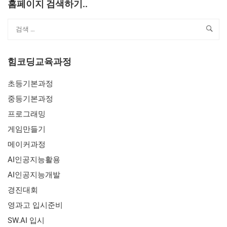
홈페이지 검색하기..
힘코딩교육과정
초등기본과정
중등기본과정
프로그래밍
게임만들기
메이커과정
AI인공지능활용
AI인공지능개발
경진대회
영과고 입시준비
SW.AI 입시