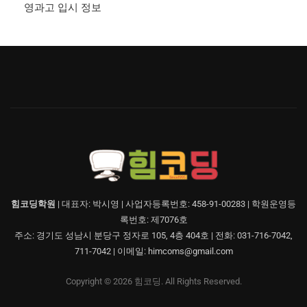
영과고 입시 정보
힘코딩학원
| 대표자: 박시영 | 사업자등록번호: 458-91-00283 | 학원운영등
록번호: 제7076호
주소: 경기도 성남시 분당구 정자로 105, 4층 404호 | 전화: 031-716-7042,
711-7042 | 이메일: himcoms@gmail.com
Copyright © 2026 힘코딩. All Rights Reserved.